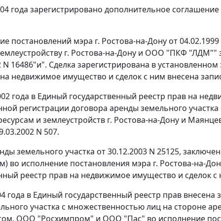
004 года зарегистрировано дополнительное соглашение от
е постановлений мэра г. Ростова-на-Дону от 04.02.1999
землеустройству г. Ростова-на-Дону и ООО "ПКФ "ЛДМ""
02 N 16486"и". Сделка зарегистрирована в установленно
 на недвижимое имущество и сделок с ним внесена запись
2002 года в Единый государственный реестр прав на нед
нной регистрации договора аренды земельного участка о
есурсам и землеустройств г. Ростова-на-Дону и Маянцев
9.03.2002 N 507.
нды земельного участка от 30.12.2003 N 25125, заключ
м) во исполнение постановления мэра г. Ростова-на-Дону
нный реестр прав на недвижимое имущество и сделок с н
004 года в Единый государственный реестр прав внесена
льного участка с множественностью лиц на стороне арен
ом, ООО "Росхимпром" и ООО "Пас" во исполнение поста