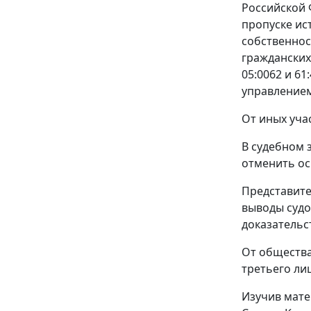
Российской 
пропуске ис
собственнос
гражданских
05:0062 и 61
управлением
От иных уча
В судебном 
отменить ос
Представите
выводы судо
доказательс
От общества
третьего ли
Изучив мате