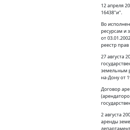
12 апреля 2
16438"и".
Во исполнени
ресурсам и 
от 03.01.20
реестр прав
27 августа 
государстве
земельным р
на-Дону от 1
Договор аре
(арендаторо
государстве
2 августа 2
аренды земе
департамент