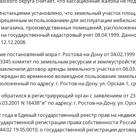
азского округа считает, что кассационная жалоба не 
нстанциями установлено, что земельный участок площад
азрешенным использованием для эксплуатации мебельно
магазина, производственных помещений, расположенный п
н на государственный кадастровый учет 08.04.1999. Дан
12.12.2008.
е постановлений мэра г. Ростова-на-Дону от 04.02.1999 N 
 3345 комитет по земельным ресурсам и землеустройству
 заключили договор аренды земельного участка от 06.03.
передан во временное возмездное пользование земельн
оложенный по адресу: г. Ростов-на-Дону. ул. Орская 1, сроко
. обратился в регистрирующий орган с заявлением от 23
03.2001 N 16438"и" по адресу: г. Ростов-на-Дону. ул. Орская, 
1 года в Единый государственный реестр прав на недви
осударственной регистрации права собственности Росси
4:02 19 05:0010; о государственной регистрации договор