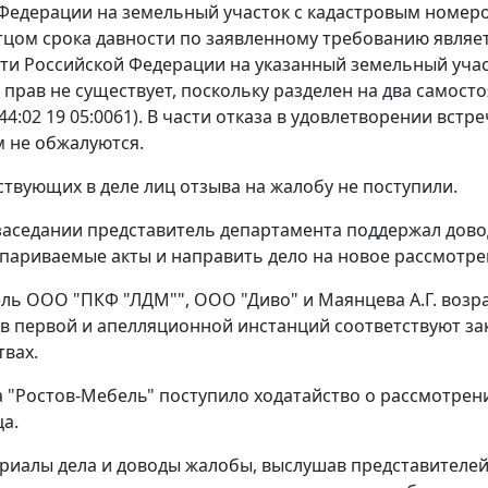
Федерации на земельный участок с кадастровым номером
тцом срока давности по заявленному требованию являе
ти Российской Федерации на указанный земельный участ
 прав не существует, поскольку разделен на два самосто
:44:02 19 05:0061). В части отказа в удовлетворении вс
 не обжалуются.
ствующих в деле лиц отзыва на жалобу не поступили.
заседании представитель департамента поддержал дов
париваемые акты и направить дело на новое рассмотре
ль ООО "ПКФ "ЛДМ"", ООО "Диво" и Маянцева А.Г. возра
в первой и апелляционной инстанций соответствуют за
твах.
 "Ростов-Мебель" поступило ходатайство о рассмотрен
ца.
риалы дела и доводы жалобы, выслушав представителей