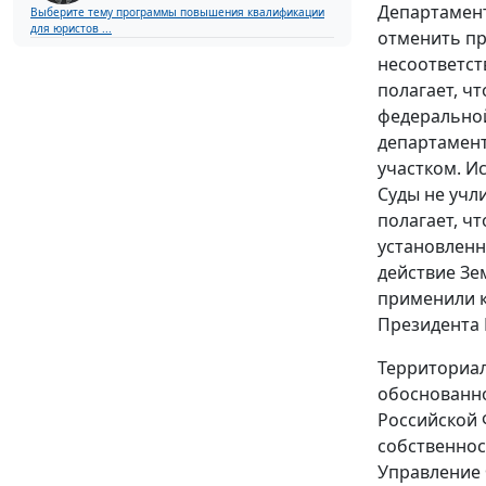
Департамент
Выберите тему программы повышения квалификации
для юристов ...
отменить пр
несоответст
полагает, ч
федеральной
департамен
участком. И
Суды не учл
полагает, ч
установленн
действие
Зе
применили 
Президента 
Территориал
обоснованно
Российской
собственнос
Управление 