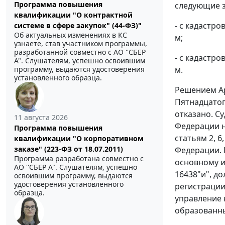
Программа повышения
следующие з
квалификации "О контрактной
- с кадастро
системе в сфере закупок" (44-ФЗ)"
Об актуальных изменениях в КС
м;
узнаете, став участником программы,
разработанной совместно с АО ''СБЕР
- с кадастро
А". Слушателям, успешно освоившим
м.
программу, выдаются удостоверения
установленного образца.
Решением Ар
Пятнадцатог
отказано. С
11 августа 2026
Федерации н
Программа повышения
статьям
2
,
6
квалификации "О корпоративном
заказе" (223-ФЗ от 18.07.2011)
Федерации. 
Программа разработана совместно с
основному и
АО ''СБЕР А". Слушателям, успешно
16438"и", д
освоившим программу, выдаются
удостоверения установленного
регистрации
образца.
управление 
образованные