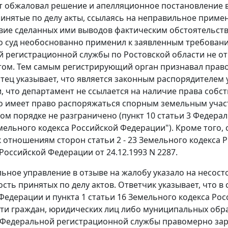
 обжаловал решение и апелляционное постановление в
инятые по делу акты, ссылаясь на неправильное приме
вие сделанных ими выводов фактическим обстоятельств
то суд необоснованно применил к заявленным требован
 регистрационной службы по Ростовской области не от
том. Тем самым регистрирующий орган признавал прав
стец указывает, что является законным распорядителем у
и, что департамент не ссылается на наличие права собс
то имеет право распоряжаться спорным земельным участ
ом порядке не разграничено (
пункт 10 статьи 3
Федераль
мельного кодекса
Российской Федерации"). Кроме того,
к отношениям сторон
статьи 2 - 23
Земельного кодекса 
Российской Федерации от 24.12.1993 N 2287.
ьное управление в отзыве на жалобу указало на несосто
сть принятых по делу актов. Ответчик указывает, что в
 Федерации и
пункта 1 статьи 16
Земельного кодекса Рос
ти граждан, юридических лиц либо муниципальных обра
Федеральной регистрационной службы правомерно заре