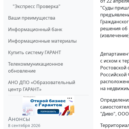
от 22 апреля
"Экспресс Проверка"
"Суды пришл
предъявления
Ваши преимущества
Гражданског
решения об 
Информационный банк
(извлечение
Информационные материалы
Купить систему ГАРАНТ
Департамент
с иском к т
Телекоммуникационное
Ростовской 
обновление
Российской 
расположенн
АНО ДПО «Образовательный
на недвижим
центр ГАРАНТ»
Определениям
самостоятел
"Диво", ООО 
Анонсы
Территориал
8 сентября 2026