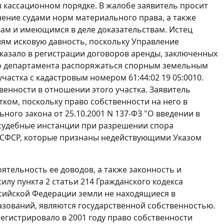
 кассационном порядке. В жалобе заявитель просит
нение судами норм материального права, а также
ам и имеющимся в деле доказательствам. Истец
иям исковую давность, поскольку Управление
казало в регистрации договоров аренды, заключенных
о департамента распоряжаться спорным земельным
частка с кадастровым номером 61:44:02 19 05:0010.
твенности в отношении этого участка. Заявитель
ком, поскольку право собственности на него в
ного закона от 25.10.2001 N 137-ФЗ "О введении в
 судебные инстанции при разрешении спора
РСФСР, которые признаны недействующими
Указом
ятельность ее доводов, а также законность и
 силу
пункта 2 статьи 214
Гражданского кодекса
сийской Федерации земли не находящиеся в
зований, являются государственной собственностью.
гистрировало в 2001 году право собственности