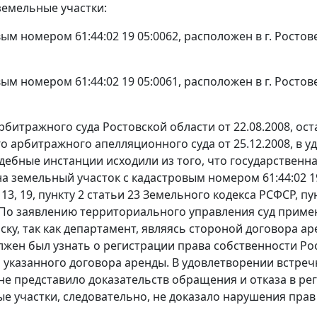
емельные участки:
вым номером 61:44:02 19 05:0062, расположен в г. Ростове
вым номером 61:44:02 19 05:0061, расположен в г. Ростове-
битражного суда Ростовской области от 22.08.2008, о
о арбитражного апелляционного суда от 25.12.2008, в 
удебные инстанции исходили из того, что государственн
а земельный участок с кадастровым номером 61:44:02 19 
,
13
,
19
,
пункту 2 статьи 23
Земельного кодекса РСФСР,
пу
По заявлению территориального управления суд примен
ску, так как департамент, являясь стороной договора ар
олжен был узнать о регистрации права собственности Р
 указанного договора аренды. В удовлетворении встреч
не представило доказательств обращения и отказа в ре
 участки, следовательно, не доказало нарушения прав Росси