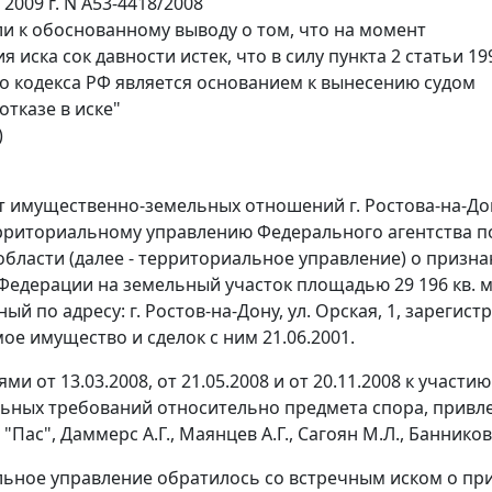
 2009 г. N А53-4418/2008
и к обоснованному выводу о том, что на момент
 иска сок давности истек, что в силу пункта 2 статьи 19
о кодекса РФ является основанием к вынесению судом
отказе в иске"
)
 имущественно-земельных отношений г. Ростова-на-Дону
ерриториальному управлению Федерального агентства 
области (далее - территориальное управление) о призн
Федерации на земельный участок площадью 29 196 кв. м 
ый по адресу: г. Ростов-на-Дону, ул. Орская, 1, зареги
ое имущество и сделок с ним 21.06.2001.
и от 13.03.2008, от 21.05.2008 и от 20.11.2008 к участи
ьных требований относительно предмета спора, прив
"Пас", Даммерс А.Г., Маянцев А.Г., Сагоян М.Л., Баннико
ьное управление обратилось со встречным иском о пр