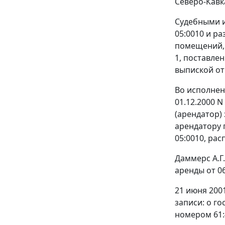
Северо-Кавк
Судебными и
05:0010 и р
помещений, 
1, поставле
выпиской от 
Во исполнени
01.12.2000 N
(арендатор)
арендатору 
05:0010, расп
Даммерс А.Г
аренды от 06.
21 июня 200
записи: о г
номером 61:4