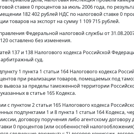
говой ставке 0 процентов за июль 2006 года, по результ
змещении 182 402 рублей НДС по налоговой ставке 0 пр
ции товаров на
экспорт
на сумму 1 109 715 рублей.
равления Федеральной налоговой службы от 31.08.2007
 120 оставлено без изменения.
атей 137
и
138
Налогового кодекса Российской Федерац
 арбитражный суд.
дпункту 1 пункта 1 статьи 164
Налогового кодекса Росси
оцентов при реализации товаров, помещаемых под
тамо
о вывоза за пределы таможенной территории Российск
 указанных в
статье 165
Кодекса.
вии с
пунктом 2 статьи 165
Налогового кодекса Российск
енных
подпунктами 1
и
8 пункта 1 статьи 164
Кодекса, че
миссии, договору поручения либо агентскому договору
тавки 0 процентов (или особенностей налогообложения)
тся следующие документы: 1) договор комиссии, догово