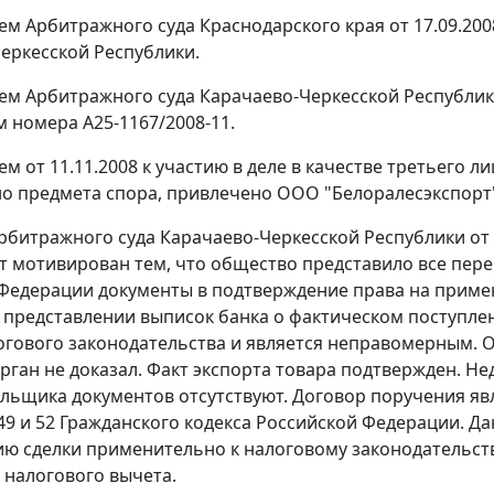
м Арбитражного суда Краснодарского края от 17.09.200
еркесской Республики.
м Арбитражного суда Карачаево-Черкесской Республики 
 номера А25-1167/2008-11.
м от 11.11.2008 к участию в деле в качестве третьего 
о предмета спора, привлечено ООО "Белоралесэкспорт
битражного суда Карачаево-Черкесской Республики от 
т мотивирован тем, что общество представило все пер
Федерации документы в подтверждение права на приме
 представлении выписок банка о фактическом поступле
гового законодательства и является неправомерным. О
рган не доказал. Факт
экспорта
товара подтвержден. Не
льщика документов отсутствуют. Договор поручения я
49
и
52
Гражданского кодекса Российской Федерации. Д
ю сделки применительно к налоговому законодательству
налогового вычета.