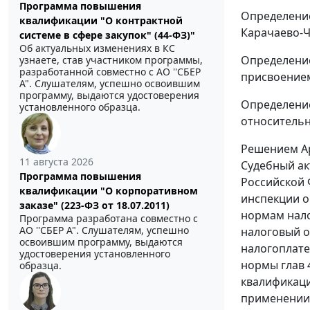
Программа повышения
Определение
квалификации "О контрактной
Карачаево-Ч
системе в сфере закупок" (44-ФЗ)"
Об актуальных изменениях в КС
Определение
узнаете, став участником программы,
разработанной совместно с АО ''СБЕР
присвоением
А". Слушателям, успешно освоившим
программу, выдаются удостоверения
Определение
установленного образца.
относительн
Решением Ар
11 августа 2026
Судебный ак
Программа повышения
Российской 
квалификации "О корпоративном
инспекции о
заказе" (223-ФЗ от 18.07.2011)
нормам нало
Программа разработана совместно с
АО ''СБЕР А". Слушателям, успешно
налоговый о
освоившим программу, выдаются
налогоплате
удостоверения установленного
нормы
глав 
образца.
квалификаци
применении 