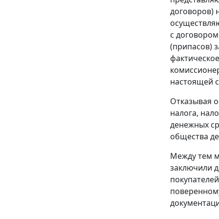
договоров) 
осуществляю
с договором
(припасов) 
фактическое
комиссионер
настоящей с
Отказывая о
налога, нал
денежных ср
общества де
Между тем м
заключили д
покупателей
поверенному
документаци