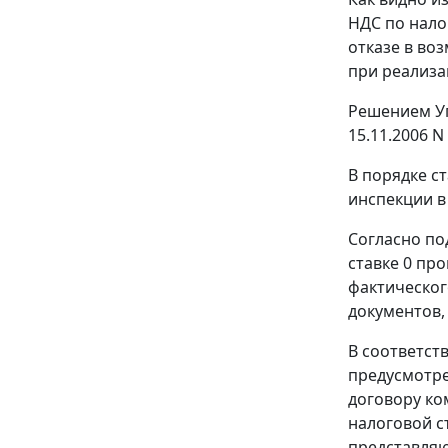
НДС по нало
отказе в во
при реализа
Решением Уп
15.11.2006 N
В порядке
ст
инспекции в
Согласно
по
ставке 0 пр
фактическог
документов,
В соответст
предусмотр
договору ко
налоговой с
представляю