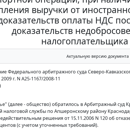
пления выручки от иностранно
доказательств оплаты НДС по
доказательств недобросове
налогоплательщика 
Актуальную версию документа
ие Федерального арбитражного суда Северо-Кавказског
 2009 г. N А25-1167/2008-11
)
е" (далее - общество) обратилось в Арбитражный суд К
 налоговой службы по Апшеронскому району Краснодарск
едействительным решения от 15.11.2006 N 120 об отказ
оцентов (с учетом уточненных требований).