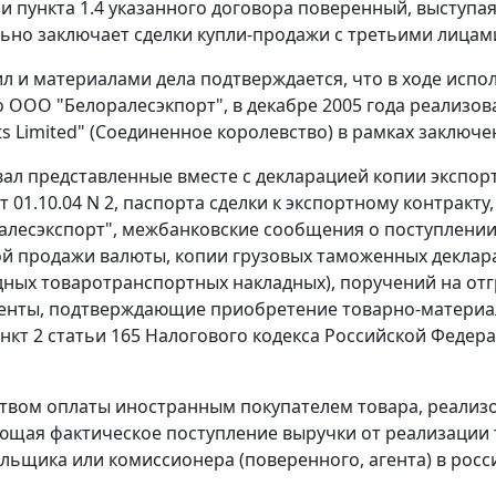
и пункта 1.4 указанного договора поверенный, выступа
ьно заключает сделки купли-продажи с третьими лицам
ил и материалами дела подтверждается, что в ходе испо
 ООО "Белоралесэкпорт", в декабре 2005 года реализов
 Limited" (Соединенное королевство) в рамках заключен
вал представленные вместе с декларацией копии экспортн
 01.10.04 N 2,
паспорта сделки
к экспортному контракту,
лесэкспорт", межбанковские сообщения о поступлении
ой продажи валюты, копии
грузовых таможенных деклар
ных товаротранспортных накладных), поручений на отгр
енты, подтверждающие приобретение товарно-материал
нкт 2 статьи 165
Налогового кодекса Российской Федера
твом оплаты иностранным покупателем товара, реализ
щая фактическое поступление выручки от реализации т
льщика или комиссионера (поверенного, агента) в росс