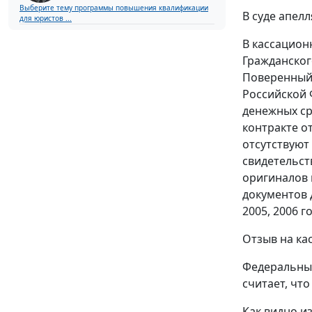
Выберите тему программы повышения квалификации
В суде апел
для юристов ...
В кассацион
Гражданског
Поверенный 
Российской 
денежных ср
контракте о
отсутствуют
свидетельст
оригиналов 
документов 
2005, 2006 г
Отзыв на ка
Федеральный
считает, чт
Как видно и