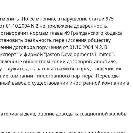
отменить. По ее мнению, в нарушение
статьи 975
т 01.10.2004 N 2 не приложена доверенность.
противоречит нормам
главы 49
Гражданского кодекса
установить реальность перечисления обществу
нии договора поручения от 01.10.2004 N 2. В
спорт" и фирмой "Jaston Developments Limited",
ставленные обществом копии договоров, апостиля,
ут служить доказательствами без представления их
ание компании - иностранного партнера. Переводы
точный вывод о существовании иностранной компании в
материалы дела, оценив доводы кассационной жалобы,
ральную налоговую проверку декларации общества по