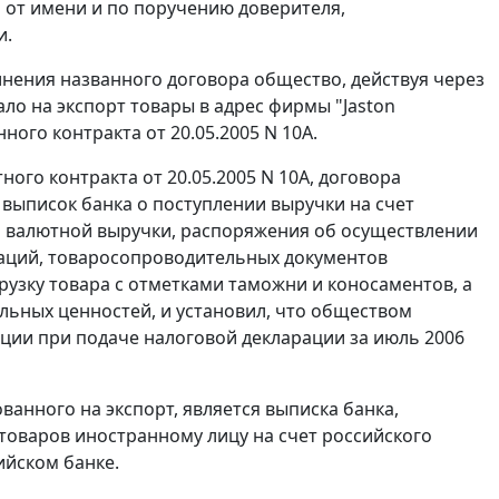
я от имени и по поручению доверителя,
и.
лнения названного договора общество, действуя через
ало на
экспорт
товары в адрес фирмы "Jaston
ного контракта от 20.05.2005 N 10А.
ого контракта от 20.05.2005 N 10А, договора
 выписок банка о поступлении выручки на счет
 валютной выручки, распоряжения об осуществлении
аций
, товаросопроводительных документов
узку товара с отметками таможни и коносаментов, а
ьных ценностей, и установил, что обществом
ции при подаче налоговой декларации за июль 2006
ованного на
экспорт
, является выписка банка,
оваров иностранному лицу на счет российского
ийском банке.