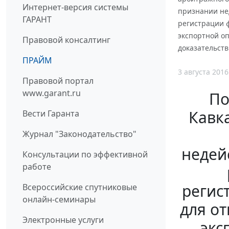
Интернет-версия системы
признании не
ГАРАНТ
регистрации ф
экспортной оп
Правовой консалтинг
доказательств
ПРАЙМ
3 августа 2016
Правовой портал
www.garant.ru
По
Кавка
Вести Гаранта
Журнал "Законодательство"
недей
Консультации по эффективной
работе
регис
Всероссийские спутниковые
онлайн-семинары
для о
Электронные услуги
экс