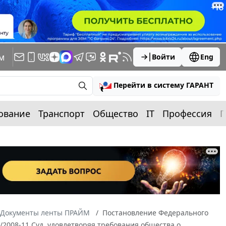
м
Войти
Eng
Перейти в систему ГАРАНТ
ование
Транспорт
Общество
IT
Профессия
П
Документы ленты ПРАЙМ
Постановление Федерального
7/2008-11 Суд, удовлетворяя требования общества о