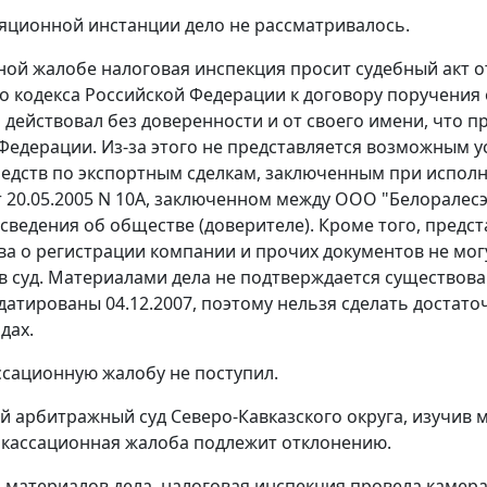
ляционной инстанции дело не рассматривалось.
ной жалобе налоговая инспекция просит судебный акт 
о кодекса Российской Федерации к договору поручения о
действовал без доверенности и от своего имени, что 
Федерации. Из-за этого не представляется возможным 
едств по экспортным сделкам, заключенным при исполне
т 20.05.2005 N 10А, заключенном между ООО "Белоралесэк
 сведения об обществе (доверителе). Кроме того, пред
ва о регистрации компании и прочих документов не мог
в суд. Материалами дела не подтверждается существов
датированы 04.12.2007, поэтому нельзя сделать доста
одах.
ссационную жалобу не поступил.
 арбитражный суд Северо-Кавказского округа, изучив 
о кассационная жалоба подлежит отклонению.
з материалов дела, налоговая инспекция провела каме