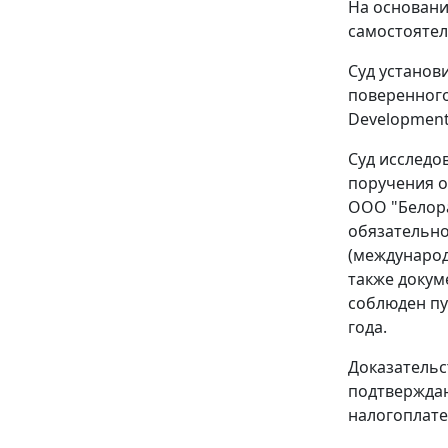
На основани
самостоятел
Суд установ
поверенного
Developments
Суд исследо
поручения от
ООО "Белора
обязательн
(международ
также докум
соблюден
пу
года.
Доказательс
подтверждаю
налогоплате