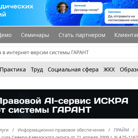
Демо
Семинары
Стать партнером
Клиента
Практика
Труд
Социальная сфера
ЖКХ
Образ
луги
Информационно-правовое обеспечение
ПРАЙМ
суда Северо-Кавказского округа от 21 апреля 2009 г. N А25-116