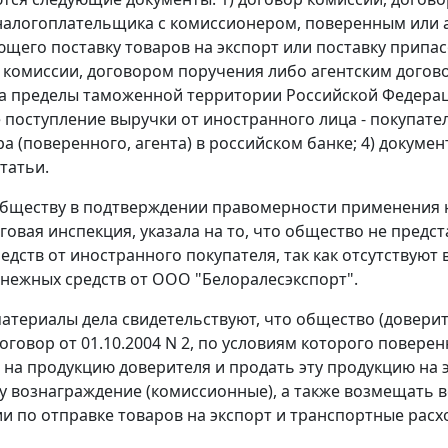
налогоплательщика с комиссионером, поверенным или аге
щего поставку товаров на
экспорт
или поставку припас
 комиссии, договором поручения либо агентским догово
за пределы таможенной территории Российской Федераци
 поступление выручки от иностранного лица - покупате
а (поверенного, агента) в российском банке; 4) докум
татьи
.
бществу в подтверждении правомерности применения н
оговая инспекция, указала на то, что общество не пред
едств от иностранного покупателя, так как отсутствуют
нежных средств от ООО "Белоралесэкспорт".
атериалы дела свидетельствуют, что общество (довери
оговор от 01.10.2004 N 2, по условиям которого повер
 на продукцию доверителя и продать эту продукцию на
 вознаграждение (комиссионные), а также возмещать
и по отправке товаров на
экспорт
и транспортные расх