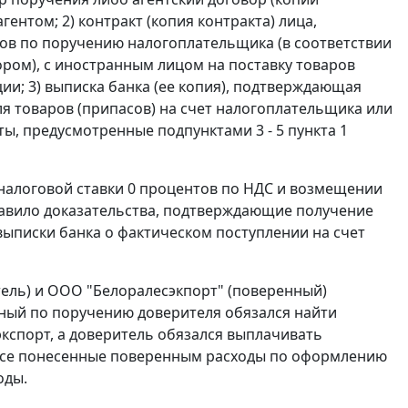
нтом; 2) контракт (копия контракта) лица,
ов по поручению налогоплательщика (в соответствии
ром), с иностранным лицом на поставку товаров
и; 3) выписка банка (ее копия), подтверждающая
ля товаров (припасов) на счет налогоплательщика или
енты, предусмотренные
подпунктами 3 - 5 пункта 1
алоговой ставки 0 процентов по НДС и возмещении
ставило доказательства, подтверждающие получение
 выписки банка о фактическом поступлении на счет
тель) и ООО "Белоралесэкпорт" (поверенный)
енный по поручению доверителя обязался найти
экспорт
, а доверитель обязался выплачивать
 все понесенные поверенным расходы по оформлению
оды.