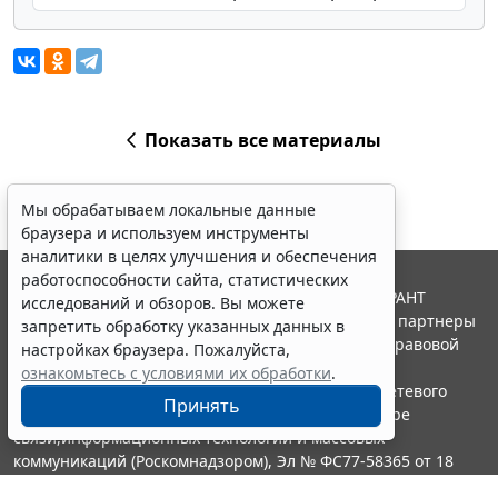
Показать все материалы
Мы обрабатываем локальные данные
браузера и используем инструменты
аналитики в целях улучшения и обеспечения
работоспособности сайта, статистических
© ООО "НПП "ГАРАНТ-СЕРВИС", 2026. Система ГАРАНТ
исследований и обзоров. Вы можете
выпускается с 1990 года. Компания "Гарант" и ее партнеры
запретить обработку указанных данных в
являются участниками Российской ассоциации правовой
настройках браузера. Пожалуйста,
информации ГАРАНТ.
ознакомьтесь с условиями их обработки
.
Портал ГАРАНТ.РУ зарегистрирован в качестве сетевого
Принять
издания Федеральной службой по надзору в сфере
связи,информационных технологий и массовых
коммуникаций (Роскомнадзором), Эл № ФС77-58365 от 18
июня 2014 года.