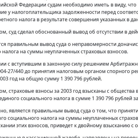
сийской Федерации судам необходимо иметь в виду, что
ние у налогоплательщика задолженности перед соотве
ретного налога в результате совершения указанных в д
ом, суд сделал обоснованный вывод об отсутствии в де
тся правильным вывод суда о неправомерности доначи
 налога на суммы неуплаченных страховых взносов.
вии с вступившим в законную силу решением Арбитражног
004-27/440 до принятия налоговым органом спорного р
003 год на общую сумму 1 390 796 рублей.
ом, страховые взносы за 2003 год взысканы с общества
единого социального налога в сумме 1 390 796 рублей з
но, является правильным вывод суда о том, что приня
го социального налога на суммы неуплаченных страхо
скании этих взносов, приведет к двойному взысканию с о
оженные в кассационной жалобе, направлены на переоцен