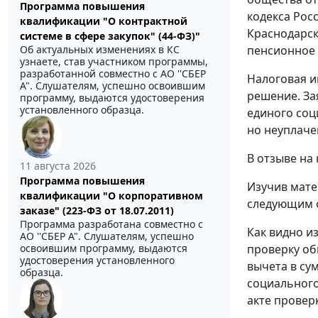
Программа повышения
кодекса Рос
квалификации "О контрактной
Краснодарск
системе в сфере закупок" (44-ФЗ)"
Об актуальных изменениях в КС
пенсионное 
узнаете, став участником программы,
разработанной совместно с АО ''СБЕР
Налоговая и
А". Слушателям, успешно освоившим
решение. За
программу, выдаются удостоверения
установленного образца.
единого соц
но неуплаче
В отзыве на
11 августа 2026
Программа повышения
Изучив мате
квалификации "О корпоративном
следующим 
заказе" (223-ФЗ от 18.07.2011)
Программа разработана совместно с
Как видно и
АО ''СБЕР А". Слушателям, успешно
освоившим программу, выдаются
проверку об
удостоверения установленного
вычета в су
образца.
социального
акте проверк