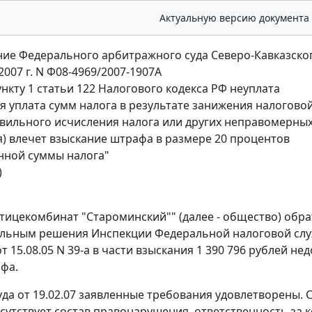
Актуальную версию документа
ие Федерального арбитражного суда Северо-Кавказског
 2007 г. N Ф08-4969/2007-1907А
ункту 1 статьи 122 Налогового кодекса РФ неуплата
я уплата сумм налога в результате занижения налоговой
вильного исчисления налога или других неправомерных
я) влечет взыскание штрафа в размере 20 процентов
нной суммы налога"
)
ицекомбинат "Староминский"" (далее - общество) обра
льным решения Инспекции Федеральной налоговой служ
т 15.08.05 N 39-а в части взыскания 1 390 796 рублей н
фа.
да от 19.02.07 заявленные требования удовлетворены. С
сутствует состав правонарушения, ответственность за