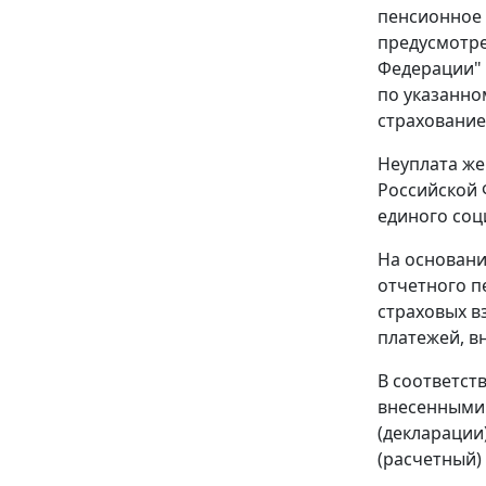
пенсионное 
предусмотр
Федерации" 
по указанно
страхование
Неуплата же
Российской 
единого соц
На основан
отчетного п
страховых в
платежей, в
В соответст
внесенными 
(декларации
(расчетный)