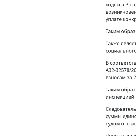
кодекса Рос
возникнове
уплате конк
Таким образ
Также являе
социального
В соответст
А32-32578/2
взносам за 2
Таким образ
инспекцией 
Следователь
суммы едино
судом о взы
Доводы, изл