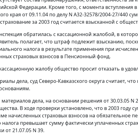
сийской Федерации. Кроме того, с момента вступления 
ого края от 09.11.04 по делу N А32-32578/2004-27/440 
страхование за 2003 год считается взысканной с общест
нспекция обратилась с кассационной жалобой, в которо
явитель полагает, что штраф подлежит взысканию, пос
иального налога в результате применения при исчислен
нных страховых взносов в Пенсионный фонд.
 кассационную жалобу общество просит отказать в удо
риалы дела, суд Северо-Кавказского округа считает, чт
основаниям.
з материалов дела, на основании решения от 30.03.05 N
щества. В ходе проверки установлено, что в 2003 году
мме начисленных страховых взносов на обязательное п
 налога превышает сумму фактически уплаченных страх
и от 21.07.05 N 39.