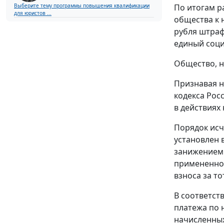
Выберите тему программы повышения квалификации
По итогам р
для юристов ...
общества к 
рубля штраф
единый социа
Общество, н
Признавая н
кодекса Рос
в действиях
Порядок исч
установлен 
занижением 
примененног
взноса за то
В соответст
платежа по 
начисленных