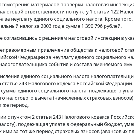
ассмотрения материалов проверки налоговая инспекция
налоговой ответственности по
пункту 1 статьи 122
Налог
а за неуплату единого социального налога. Кроме тог
льный налог за 2003 год в сумме 1 390 796 рублей.
е согласившись с решением налоговой инспекции в указа
еправомерным привлечение общества к налоговой отв
сийской Федерации за неуплату единого социального на
 налогоплательщика события и состава вменяемого ему
исления единого социального налога налогоплательщ
в
статье 243
Налогового кодекса Российской Федерации.
суммы единого социального налога, подлежащего упла
о налогового вычета (начисленных страховых взносов)
т же период.
вии с
пунктом 2 статьи 243
Налогового кодекса Российск
налогу), подлежащая уплате в федеральный бюджет, у
 ими за тот же период страховых взносов (авансовых п