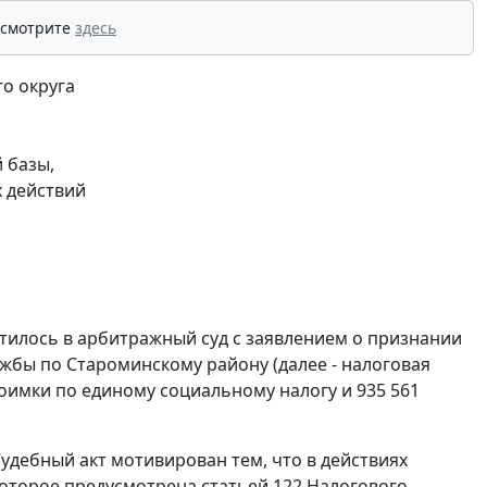
 смотрите
здесь
о округа
 базы,
 действий
тилось в арбитражный суд с заявлением о признании
бы по Староминскому району (далее - налоговая
едоимки по единому социальному налогу и 935 561
удебный акт мотивирован тем, что в действиях
 которое предусмотрена
статьей 122
Налогового