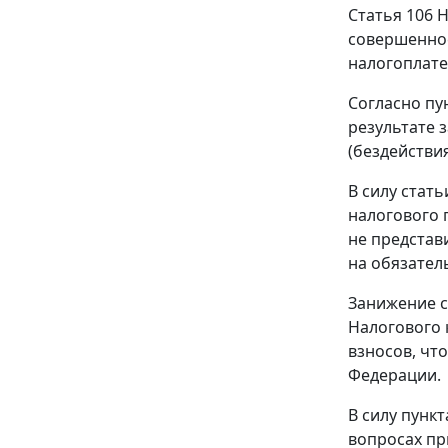
Статья 106
Н
совершенное
налогоплате
Согласно
пу
результате 
(бездействи
В силу
стать
налогового 
не представ
на обязател
Занижение с
Налогового 
взносов, чт
Федерации.
В силу
пункт
вопросах п