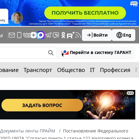
м
Войти
Eng
Перейти в систему ГАРАНТ
ование
Транспорт
Общество
IT
Профессия
П
Документы ленты ПРАЙМ
Постановление Федерального
/2007-1907А "Согласно пункту 1 статьи 122 Налогового кодекса