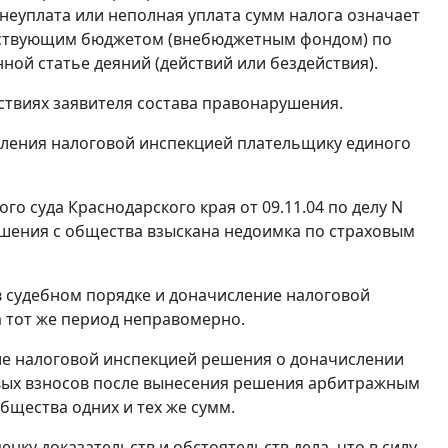
 неуплата или неполная уплата сумм налога означает
тствующим бюджетом (внебюджетным фондом) по
анной
статье
деяний (действий или бездействия).
йствиях заявителя состава правонарушения.
сления налоговой инспекцией плательщику единого
о суда Краснодарского края от 09.11.04 по делу N
ешения с общества взыскана недоимка по страховым
 в судебном порядке и доначисление налоговой
а тот же период неправомерно.
тие налоговой инспекцией решения о доначислении
вых взносов после вынесения решения арбитражным
бщества одних и тех же сумм.
ку доказательств и обстоятельств дела, что в силу