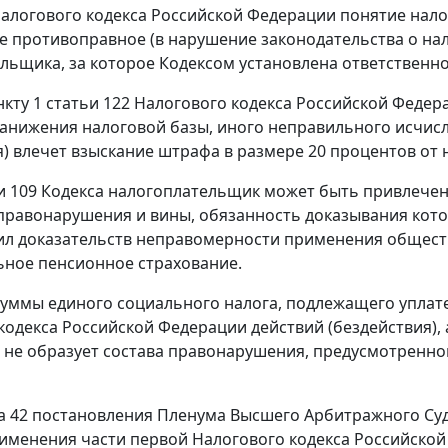
алогового кодекса Российской Федерации понятие нало
 противоправное (в нарушение законодательства о нало
льщика, за которое
Кодексом
установлена ответственно
нкту 1 статьи 122
Налогового кодекса Российской Федера
занижения налоговой базы, иного неправильного исчис
я) влечет взыскание штрафа в размере 20 процентов от
и 109
Кодекса налогоплательщик может быть привлечен 
правонарушения и вины, обязанность доказывания кото
ил доказательств неправомерности применения общест
ьное пенсионное страхование.
уммы единого социального налога, подлежащего уплате
кодекса Российской Федерации действий (бездействия),
о не образует состава правонарушения, предусмотренн
а 42
постановления Пленума Высшего Арбитражного Суда
рименения
части первой Налогового кодекса
Российской