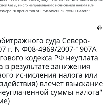
овой базы, иного неправильного исчисления налога или
азмере 20 процентов от неуплаченной суммы налога"
битражного суда Северо-
07 г. N Ф08-4969/2007-1907А
огового кодекса РФ неуплата
а в результате занижения
ного исчисления налога или
здействия) влечет взыскание
 неуплаченной суммы налога"
ие)