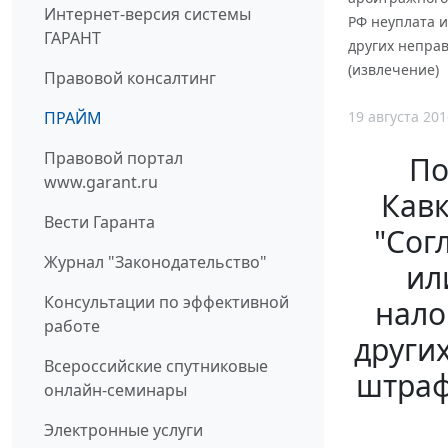
Интернет-версия системы
РФ неуплата и
ГАРАНТ
других непра
(извлечение)
Правовой консалтинг
19 августа 201
ПРАЙМ
Правовой портал
По
www.garant.ru
Кавк
Вести Гаранта
"Сог
Журнал "Законодательство"
ил
Консультации по эффективной
нало
работе
други
Всероссийские спутниковые
штраф
онлайн-семинары
Электронные услуги