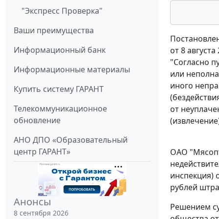
"Экспресс Проверка"
Ваши преимущества
Постановлен
Информационный банк
от 8 августа
"Согласно п
Информационные материалы
или неполна
иного непра
Купить систему ГАРАНТ
(бездействи
Телекоммуникационное
от неуплаче
обновление
(извлечение
АНО ДПО «Образовательный
центр ГАРАНТ»
ОАО "Мясопт
недействите
инспекция) о
рублей штра
Анонсы
Решением су
8 сентября 2026
общества от