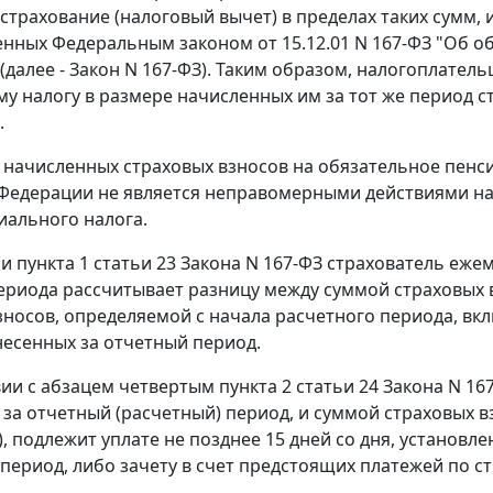
страхование (налоговый вычет) в пределах таких сумм, 
енных
Федеральным законом
от 15.12.01 N 167-ФЗ "Об 
(далее -
Закон
N 167-ФЗ). Таким образом, налогоплател
му налогу в размере начисленных им за тот же период 
.
 начисленных страховых взносов на обязательное пен
Федерации не является неправомерными действиями на
иального налога.
ии
пункта 1 статьи 23
Закона N 167-ФЗ страхователь ежем
ериода рассчитывает разницу между суммой страховых в
зносов, определяемой с начала расчетного периода, вк
несенных за отчетный период.
вии с
абзацем четвертым пункта 2 статьи 24
Закона N 16
за отчетный (расчетный) период, и суммой страховых в
), подлежит уплате не позднее 15 дней со дня, установл
 период, либо зачету в счет предстоящих платежей по с