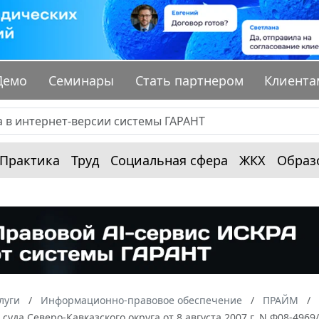
Демо
Семинары
Стать партнером
Клиента
Практика
Труд
Социальная сфера
ЖКХ
Образ
луги
Информационно-правовое обеспечение
ПРАЙМ
суда Северо-Кавказского округа от 8 августа 2007 г. N Ф08-4969