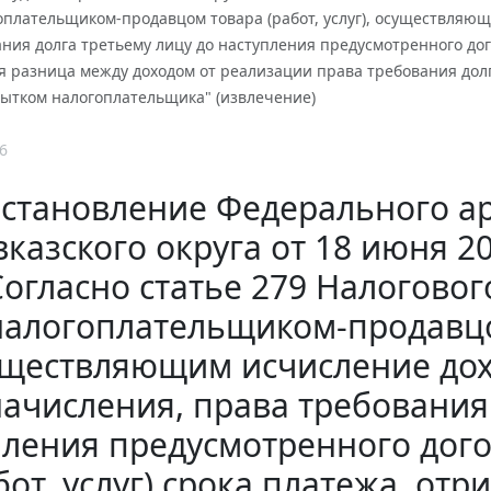
оплательщиком-продавцом товара (работ, услуг), осуществляющ
ния долга третьему лицу до наступления предусмотренного дого
 разница между доходом от реализации права требования долга
бытком налогоплательщика" (извлечение)
6
становление Федерального ар
вказского округа от 18 июня 20
Согласно статье 279 Налоговог
налогоплательщиком-продавцом 
ществляющим исчисление дохо
ачисления, права требования 
пления предусмотренного дог
бот, услуг) срока платежа, от