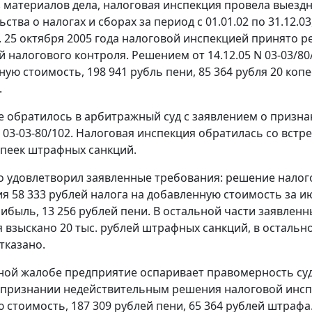
з материалов дела, налоговая инспекция провела выез
ства о налогах и сборах за период с 01.01.02 по 31.12.03
2. 25 октября 2005 года налоговой инспекцией принято
 налогового контроля. Решением от 14.12.05 N 03-03/8
ую стоимость, 198 941 рубль пени, 85 364 рубля 20 копе
.
 обратилось в арбитражный суд с заявлением о призн
 N 03-03-80/102. Налоговая инспекция обратилась со вст
опеек штрафных санкций.
о удовлетворил заявленные требования: решение налог
 58 333 рублей налога на добавленную стоимость за июл
рибыль, 13 256 рублей пени. В остальной части заявлен
 взыскано 20 тыс. рублей штрафных санкций, в остальн
тказано.
ной жалобе предприятие оспаривает правомерность суде
 признании недействительным решения налоговой инспе
 стоимость, 187 309 рублей пени, 65 364 рублей штрафа