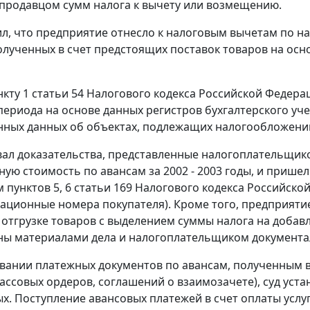
продавцом сумм налога к вычету или возмещению.
ил, что предприятие отнесло к налоговым вычетам по н
олученных в счет предстоящих поставок товаров на осн
нкту 1 статьи 54
Налогового кодекса Российской Федерац
периода на основе данных регистров бухгалтерского уче
ных данных об объектах, подлежащих налогообложени
вал доказательства, представленные налогоплательщик
ную стоимость по авансам за 2002 - 2003 годы, и пришел
м
пунктов 5
,
6 статьи 169
Налогового кодекса Российской
ационные номера покупателя). Кроме того, предприят
отгрузке товаров с выделением суммы налога на добав
ы материалами дела и налогоплательщиком документа
вании платежных документов по авансам, полученным в
ассовых ордеров, соглашений о взаимозачете), суд уст
ых. Поступление авансовых платежей в счет оплаты услу