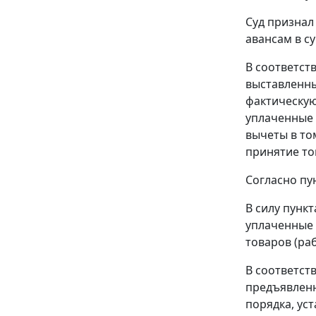
Суд признал
авансам в су
В соответст
выставленны
фактическую
уплаченные 
вычеты в то
принятие тов
Согласно
пу
В силу
пункт
уплаченные 
товаров (раб
В соответст
предъявленн
порядка, ус