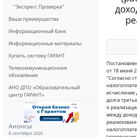
дохо
"Экспресс Проверка"
ре
Ваши преимущества
Информационный банк
Информационные материалы
Купить систему ГАРАНТ
Постановлен
Телекоммуникационное
от 18 июня 2
обновление
"Согласно с
налогоплате
АНО ДПО «Образовательный
исчисление 
центр ГАРАНТ»
долга треть
о реализаци
между доход
реализованн
Анонсы
налогоплат
8 сентября 2026
(извлечение