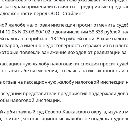
м-фактурам применялись вычеты. Предприятие предста
адолженности перед ООО "Стайлинг".
ной жалобе налоговая инспекция просит отменить суде
4.12.05 N 03-03-80/102 о доначислении 58 333 рублей н
лей налога на прибыль, 13 256 рублей пени. В ходе нало
товаров, а именно недостоверность отражения в налог
которые повлекли занижение доходов от реализации за и
 кассационную жалобу налоговая инспекция просит суде
 оставить без изменения, ссылаясь на их законность и 
 отзыв на кассационную жалобу налоговой инспекции н
заседании представители предприятия поддержали дов
обы налоговой инспекции.
 арбитражный суд Северо-Кавказского округа, изучив 
, считает, что кассационные жалобы не подлежат удов