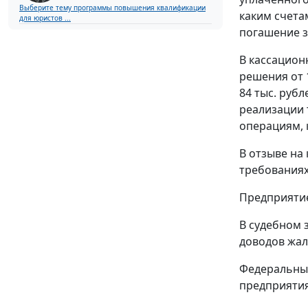
Выберите тему программы повышения квалификации
каким счета
для юристов ...
погашение з
В кассацион
решения от 1
84 тыс. руб
реализации 
операциям, 
В отзыве на
требованиях
Предприятие
В судебном 
доводов жал
Федеральный
предприятия