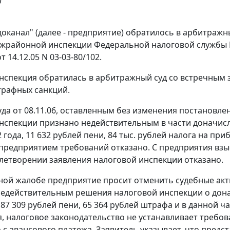
оканал" (далее - предприятие) обратилось в арбитраж
районной инспекции Федеральной налоговой службы N 
т 14.12.05 N 03-03-80/102.
нспекция обратилась в арбитражный суд со встречным з
трафных санкций.
да от 08.11.06, оставленным без изменения постановле
нспекции признано недействительным в части доначисл
 года, 11 632 рублей пени, 84 тыс. рублей налога на при
предприятием требований отказано. С предприятия взыс
влетворении заявления налоговой инспекции отказано.
ной жалобе предприятие просит отменить судебные акты
едействительным решения налоговой инспекции о дона
187 309 рублей пени, 65 364 рублей штрафа и в данной 
, налоговое законодательство не устанавливает требов
 с авансового платежа. Заявитель указывает, что предс