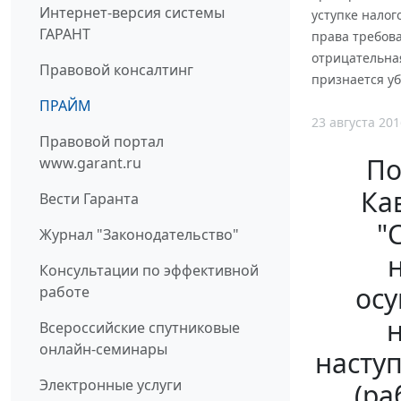
Интернет-версия системы
уступке налог
ГАРАНТ
права требова
отрицательная
Правовой консалтинг
признается у
ПРАЙМ
23 августа 201
Правовой портал
По
www.garant.ru
Ка
Вести Гаранта
"
Журнал "Законодательство"
Консультации по эффективной
осу
работе
н
Всероссийские спутниковые
онлайн-семинары
насту
Электронные услуги
(ра