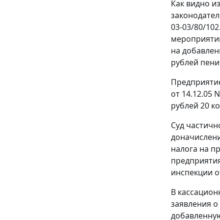
Как видно и
законодатель
03-03/80/10
мероприятий
на добавленн
рублей пени
Предприятие
от 14.12.05
рублей 20 к
Суд частичн
доначисления
налога на п
предприятия
инспекции о
В кассацион
заявления о
добавленную