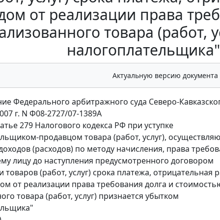
дом от реализации права тре
ализованного товара (работ, у
налогоплательщика"
Актуальную версию документа
ие Федерального арбитражного суда Северо-Кавказског
007 г. N Ф08-2727/07-1389А
татье 279 Налогового кодекса РФ при уступке
льщиком-продавцом товара (работ, услуг), осуществл
доходов (расходов) по методу начисления, права требо
ему лицу до наступления предусмотренного договором
и товаров (работ, услуг) срока платежа, отрицательная 
ом от реализации права требования долга и стоимость
ого товара (работ, услуг) признается убытком
ельщика"
)