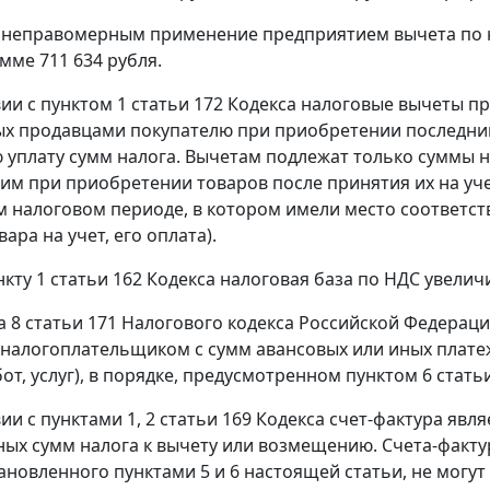
 неправомерным применение предприятием вычета по 
мме 711 634 рубля.
вии с
пунктом 1 статьи 172
Кодекса налоговые вычеты пр
х продавцами покупателю при приобретении последни
 уплату сумм налога. Вычетам подлежат только суммы 
им при приобретении товаров после принятия их на уч
м налоговом периоде, в котором имели место соответс
ара на учет, его оплата).
нкту 1 статьи 162
Кодекса налоговая база по НДС увелич
а 8 статьи 171
Налогового кодекса Российской Федераци
налогоплательщиком с сумм авансовых или иных платеж
от, услуг), в порядке, предусмотренном
пунктом 6 стать
вии с
пунктами 1
,
2 статьи 169
Кодекса счет-фактура явл
ых сумм налога к вычету или возмещению. Счета-факту
тановленного
пунктами 5
и
6
настоящей статьи, не могут