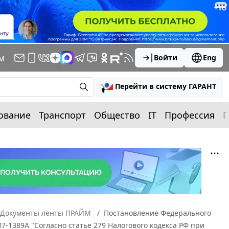
м
Войти
Eng
Перейти в систему ГАРАНТ
ование
Транспорт
Общество
IT
Профессия
П
Документы ленты ПРАЙМ
Постановление Федерального
07-1389А "Согласно статье 279 Налогового кодекса РФ при