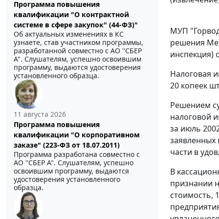
Программа повышения
квалификации "О контрактной
системе в сфере закупок" (44-ФЗ)"
МУП "Горвод
Об актуальных изменениях в КС
решения Меж
узнаете, став участником программы,
разработанной совместно с АО ''СБЕР
инспекция) о
А". Слушателям, успешно освоившим
программу, выдаются удостоверения
Налоговая и
установленного образца.
20 копеек ш
Решением су
11 августа 2026
налоговой и
Программа повышения
за июль 2002
квалификации "О корпоративном
заявленных 
заказе" (223-ФЗ от 18.07.2011)
части в удо
Программа разработана совместно с
АО ''СБЕР А". Слушателям, успешно
В кассацион
освоившим программу, выдаются
удостоверения установленного
признании н
образца.
стоимость, 
предприятия
уплаченного