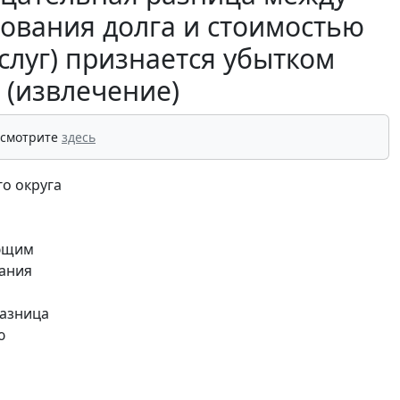
бования долга и стоимостью
слуг) признается убытком
 (извлечение)
 смотрите
здесь
о округа
яющим
вания
разница
ю