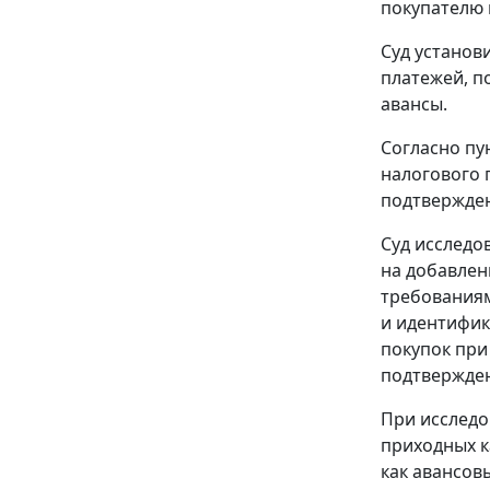
покупателю 
Суд установ
платежей, п
авансы.
Согласно
пу
налогового 
подтвержден
Суд исследо
на добавлен
требования
и идентифик
покупок
при 
подтвержден
При исследо
приходных к
как авансов