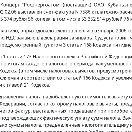
Концерн "Росэнергоатом" (поставщик), ОАО "Кубаньэне
 02.02.06 выставлен счет-фактура N 7586 к платежно-ра
5 374 рубля 56 копеек, в том числе 53 352 514 рублей 76
латило, оприходовало электроэнергию в январе 2006 года
 по НДС заявило в декларации за январь. Суд установил,
 предусмотренный
пунктом 3 статьи 168
Кодекса пятиднев
а 1 статьи 173
Налогового кодекса Российской Федераци
 по итогам каждого налогового периода, как уменьшен
Кодекса (в том числе налоговых вычетов, предусмотре
исляемая в соответствии со
статьей 166
Кодекса и увелич
и с
главой 21
Кодекса.
дъявления налога на добавленную стоимость к вычету
Федерации, согласно которому налоговые вычеты, пре
четов-фактур, выставленных продавцами при приобрете
 подтверждающих фактическую уплату сумм налога. Выч
лько суммы налога, предъявленные налогоплательщику 
е принятия на учет указанных товаров (работ, услуг) с