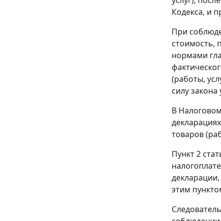
Кодекса, и 
При соблюде
стоимость, 
нормами
гл
фактическог
(работы, усл
силу закона
В
Налоговом
декларациях
товаров (ра
Пункт 2 стат
налогоплате
декларации,
этим
пункто
Следователь
соблюдении