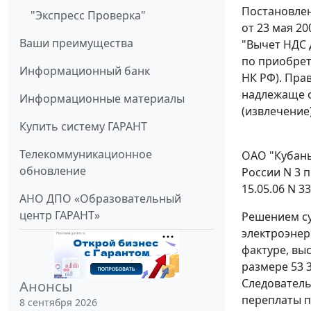
Постановлен
"Экспресс Проверка"
от 23 мая 20
Ваши преимущества
"Вычет НДС 
по приобрет
Информационный банк
НК РФ). Пра
надлежаще 
Информационные материалы
(извлечение
Купить систему ГАРАНТ
Телекоммуникационное
ОАО "Кубань
обновление
России N 3 
15.05.06 N 3
АНО ДПО «Образовательный
центр ГАРАНТ»
Решением су
электроэнер
фактуре, выс
размере 53 
Следователь
Анонсы
переплаты п
8 сентября 2026