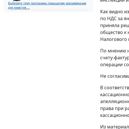
Выберите тему программы повышения квалификации
для юристов ...
Как видно и
по НДС за я
приняла реш
общество к 
Налогового 
По мнению н
счету-фактур
операции со
Не согласив
В соответст
кассационно
апелляционн
права при р
кассационно
Из материал