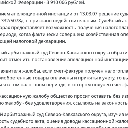
ийской Федерации - 3 910 066 рублей.
ием апелляционной инстанции от 13.03.07 решение суда
 N 332/5078дсп признано недействительным. Судебный а
борах предоставляет возможность получения налогопла
ериоде, когда фактически совершена хозяйственная опе
ющей налоговой декларации.
ый арбитражный суд Северо-Кавказского округа обрати
сит отменить постановление апелляционной инстанции, 
аявителя жалобы, если счет-фактура получен налогопл
риобретенные товары оплачены и приняты к учету, то в
ся в том налоговом периоде, в котором получен счет-ф
 кассационную жалобу общество просит оставить без и
ю жалобу - без удовлетворения, ссылаясь на законность
 арбитражный суд Северо-Кавказского округа, изучив м
сть судебного акта, оценив доводы кассационной жало
 общества, считает, что кассационная жалоба не подл