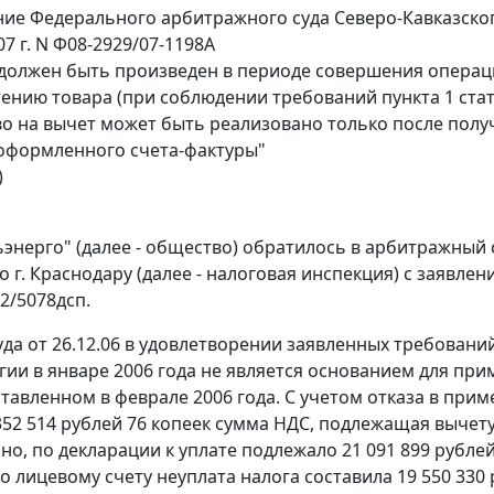
ие Федерального арбитражного суда Северо-Кавказског
07 г. N Ф08-2929/07-1198А
должен быть произведен в периоде совершения опера
ению товара (при соблюдении требований пункта 1 стат
во на вычет может быть реализовано только после полу
оформленного счета-фактуры"
)
энерго" (далее - общество) обратилось в арбитражный
по г. Краснодару (далее - налоговая инспекция) с заяв
32/5078дсп.
да от 26.12.06 в удовлетворении заявленных требований
гии в январе 2006 года не является основанием для при
тавленном в феврале 2006 года. С учетом отказа в приме
352 514 рублей 76 копеек сумма НДС, подлежащая вычету,
но, по декларации к уплате подлежало 21 091 899 рубл
о лицевому счету неуплата налога составила 19 550 330