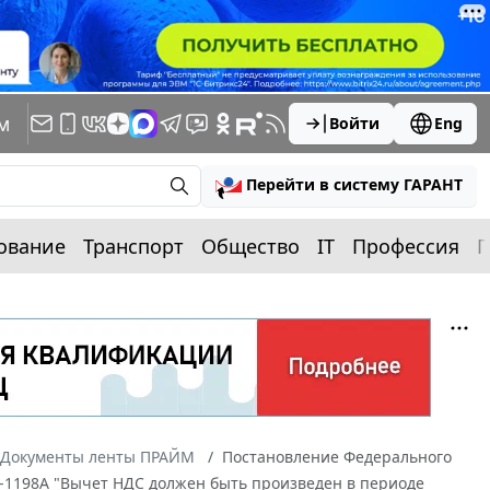
м
Войти
Eng
Перейти в систему ГАРАНТ
ование
Транспорт
Общество
IT
Профессия
П
Документы ленты ПРАЙМ
Постановление Федерального
07-1198А "Вычет НДС должен быть произведен в периоде