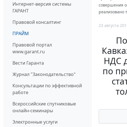
Интернет-версия системы
совершения о
ГАРАНТ
реализовано 
Правовой консалтинг
23 августа 201
ПРАЙМ
По
Правовой портал
Кавка
www.garant.ru
НДС 
Вести Гаранта
по пр
Журнал "Законодательство"
ста
Консультации по эффективной
то
работе
Всероссийские спутниковые
онлайн-семинары
Электронные услуги