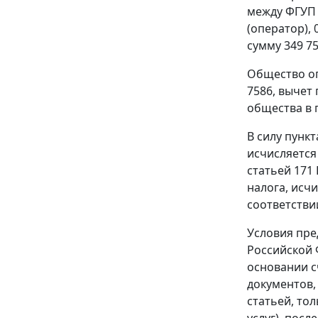
между ФГУП 
(оператор),
сумму 349 75
Общество оп
7586, вычет
общества в
В силу
пункт
исчисляется
статьей 171
налога, исч
соответстви
Условия пре
Российской 
основании с
документов,
статьей
, то
услуг), посл