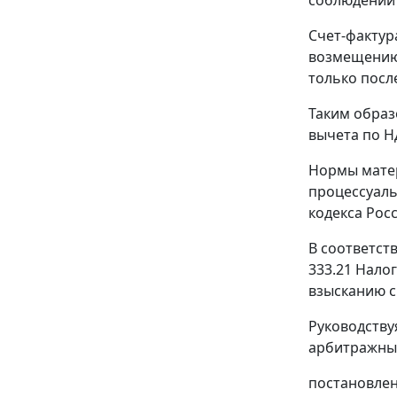
Счет-фактур
возмещению
только посл
Таким образ
вычета по НД
Нормы мате
процессуаль
кодекса Рос
В соответст
333.21
Налог
взысканию с
Руководств
арбитражный
постановлен