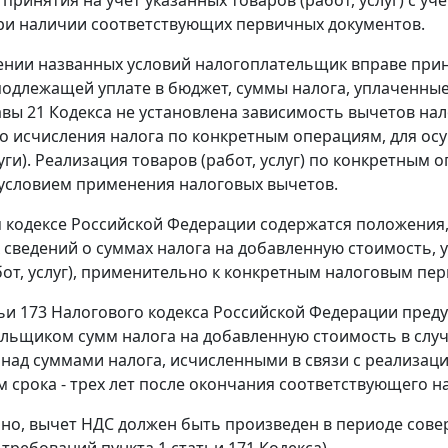
при наличии соответствующих первичных документов.
нии названных условий налогоплательщик вправе прин
подлежащей уплате в бюджет, суммы налога, уплаченные 
авы 21
Кодекса не установлена зависимость вычетов нал
о исчисления налога по конкретным операциям, для о
уги). Реализация товаров (работ, услуг) по конкретным
 условием применения налоговых вычетов.
 кодексе
Российской Федерации содержатся положения,
 сведений о суммах налога на добавленную стоимость
бот, услуг), применительно к конкретным налоговым пер
ьи 173
Налогового кодекса Российской Федерации пред
льщиком сумм налога на добавленную стоимость в случ
 над суммами налога, исчисленными в связи с реализацие
м
срока - трех лет после окончания соответствующего н
но, вычет НДС должен быть произведен в периоде сов
 требований
пункта 1 статьи 171
Кодекса).