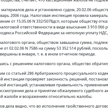
з материалов дела и установлено судом, 20.02.06 обще
нварь 2006 года. Налоговая инспекция провела камерал
ение от 15.05.06 N 332/5078дсп, которым обществу отка
налоговой ответственности в виде взыскания 3 910 066
кодекса Российской Федерации за неполную уплату НДС, 
алогового органа, обществом завышена сумма, подлеж
е от 02.02.06 N 7586 на сумму 53 352 514 рублей, поскол
вершены в январе, т. е. в ином отчетном периоде.
шись с решением налогового органа, общество обратило
вии со
статьей 286
Арбитражного процессуального кодек
й инстанции проверяет законность решений, постанов
ой инстанций, устанавливая правильность применения
ассмотрении дела и принятии обжалуемого судебного ак
й жалобе и возражениях относительно жалобы.
ов дела видно, что во исполнение тройственного договор