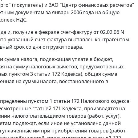
рго" (покупатель) и ЗАО "Центр финансовых расчетов"
счетным документам за январь 2006 года на общую
 копеек НДС.
 и, получив в феврале счет-фактуру от 02.02.06 N
 что указанный счет-фактура выставлен контрагентом
ный срок со дня отгрузки товара.
и сумма налога, подлежащая уплате в бюджет,
ная на сумму налоговых вычетов, предусмотренных
нных
пунктом 3 статьи 172
Кодекса), общая сумма
енная на суммы налога, восстановленного в
 определены
пунктом 1 статьи 172
Налогового кодекса
дусмотренные
статьей 171
Кодекса, производятся на
нии налогоплательщиком товаров (работ, услуг),
етам подлежат, если иное не установлено данной
и уплаченные им при приобретении товаров (работ,
 учетом особенностей, предусмотренных
статьей 172