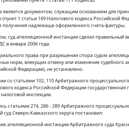
а является документом, служащим основанием для прин
 (
пункт 1 статьи 169
Налогового кодекса Российской Фе
е получения надлежаще оформленного счета-фактуры.
ом, суд апелляционной инстанции сделал правильный 
С в январе 2006 года.
риального права при разрешении спора судом апелляц
ных норм, влекущих отмену или изменение судебного ак
сийской Федерации), не установлено.
вии со
статьями 102
,
110
Арбитражного процессуального
ового кодекса Российской Федерации государственная
 налоговой инспекции.
уясь
статьями 274
,
286 - 289
Арбитражного процессуально
 суд Северо-Кавказского округа постановил:
ие апелляционной инстанции Арбитражного суда Краснода