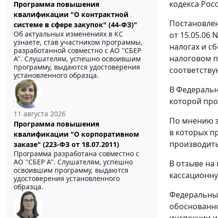
кодекса Росс
Программа повышения
квалификации "О контрактной
Постановлен
системе в сфере закупок" (44-ФЗ)"
Об актуальных изменениях в КС
от 15.05.06
узнаете, став участником программы,
налогах и с
разработанной совместно с АО ''СБЕР
налоговом п
А". Слушателям, успешно освоившим
программу, выдаются удостоверения
соответству
установленного образца.
В Федеральн
которой про
11 августа 2026
По мнению з
Программа повышения
в которых п
квалификации "О корпоративном
производить
заказе" (223-ФЗ от 18.07.2011)
Программа разработана совместно с
АО ''СБЕР А". Слушателям, успешно
В отзыве на
освоившим программу, выдаются
кассационну
удостоверения установленного
образца.
Федеральный
обоснованно
инспекции и