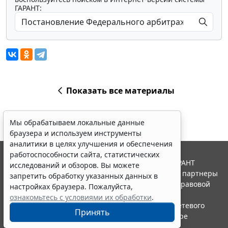
ГАРАНТ:
Показать все материалы
Мы обрабатываем локальные данные
браузера и используем инструменты
аналитики в целях улучшения и обеспечения
работоспособности сайта, статистических
© ООО "НПП "ГАРАНТ-СЕРВИС", 2026. Система ГАРАНТ
исследований и обзоров. Вы можете
выпускается с 1990 года. Компания "Гарант" и ее партнеры
запретить обработку указанных данных в
являются участниками Российской ассоциации правовой
настройках браузера. Пожалуйста,
информации ГАРАНТ.
ознакомьтесь с условиями их обработки
.
Портал ГАРАНТ.РУ зарегистрирован в качестве сетевого
Принять
издания Федеральной службой по надзору в сфере
связи,информационных технологий и массовых