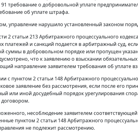
 N 91 требование о добровольной уплате предпринимате
ебование об уплате штрафа.
ом, управление нарушило установленный законом поряд
сти 2 статьи 213
Арбитражного процессуального кодекса
х платежей и санкций подается в арбитражный суд, есл
й суммы в добровольном порядке или пропущен указан
дусмотрено, что к заявлению о взыскании обязательных
щий направление заявителем требования об уплате вз
вии с
пунктом 2 статьи 148
Арбитражного процессуальног
сковое заявление без рассмотрения, если после его при
ый или иной досудебный порядок урегулирования спора
 договором.
ложенного, несоблюдение заявителем соответствующей 
енные
пунктом 2 статьи 148
Арбитражного процессуально
правления не подлежит рассмотрению.