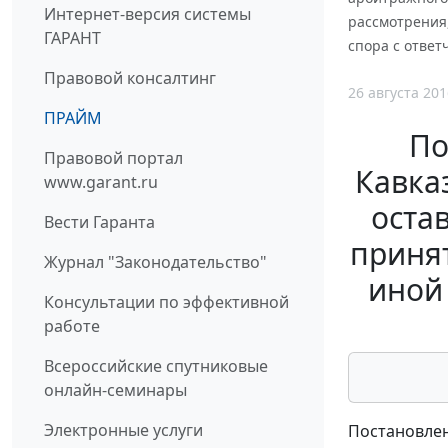
Интернет-версия системы
рассмотрения,
ГАРАНТ
спора с ответ
Правовой консалтинг
26 августа 201
ПРАЙМ
По
Правовой портал
Кавказ
www.garant.ru
оста
Вести Гаранта
принят
Журнал "Законодательство"
иной
Консультации по эффективной
работе
Всероссийские спутниковые
онлайн-семинары
Электронные услуги
Постановлен