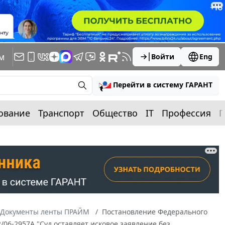
м
Войти
Eng
Перейти в систему ГАРАНТ
ование
Транспорт
Общество
IT
Профессия
П
Документы ленты ПРАЙМ
Постановление Федерального
2/06-2957А "Суд оставляет исковое заявление без