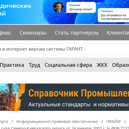
Демо
Семинары
Стать партнером
Клиента
Практика
Труд
Социальная сфера
ЖКХ
Образ
луги
Информационно-правовое обеспечение
ПРАЙМ
суда Северо-Кавказского округа от 24 января 2007 г. N Ф08-713