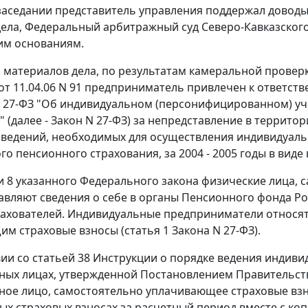
заседании представитель управления поддержал доводы
ела, Федеральный арбитражный суд Северо-Кавказского 
им основаниям.
з материалов дела, по результатам камеральной проверк
от 11.04.06 N 91 предприниматель привлечен к ответст
 N 27-ФЗ "Об индивидуальном (персонифицированном) уч
 (далее -
Закон
N 27-ФЗ) за непредставление в террито
ведений, необходимых для осуществления индивидуаль
го пенсионного страхования, за 2004 - 2005 годы в виде
и 8
указанного Федерального закона физические лица, 
авляют сведения о себе в органы Пенсионного фонда Ро
рахователей. Индивидуальные предприниматели относят
м страховые взносы (
статья 1
Закона N 27-ФЗ).
вии со
статьей 38
Инструкции о порядке ведения индиви
ных лицах, утвержденной
Постановлением
Правительств
ное лицо, самостоятельно уплачивающее страховые взн
ых страховых взносах за расчетный период вместе с коп