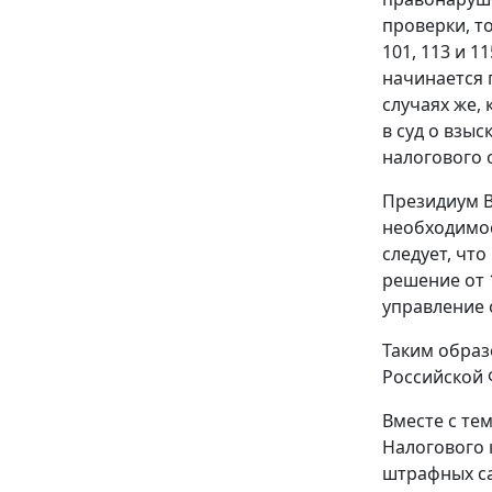
проверки, т
101
,
113
и
11
начинается 
случаях же,
в суд о взы
налогового 
Президиум 
необходимос
следует, чт
решение от 
управление 
Таким образ
Российской 
Вместе с те
Налогового 
штрафных са