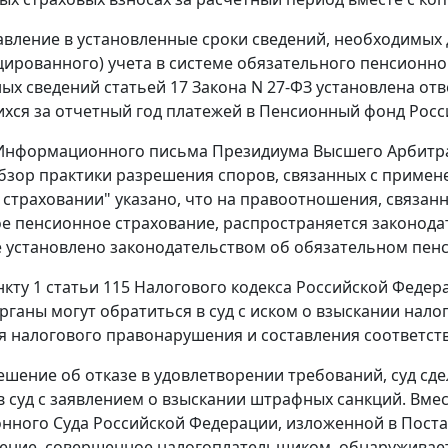
авление в установленные сроки сведений, необходимых
ированного) учета в системе обязательного пенсионног
ных сведений
статьей 17
Закона N 27-ФЗ установлена отв
ся за отчетный год платежей в Пенсионный фонд Росс
нформационного письма Президиума Высшего Арбитражн
Обзор практики разрешения споров, связанных с приме
страховании" указано, что на правоотношения, связанн
е пенсионное страхование, распространяется законодат
е установлено законодательством об обязательном пен
нкту 1 статьи 115
Налогового кодекса Российской Федера
рганы могут обратиться в суд с иском о взыскании нало
 налогового правонарушения и составления соответст
шение об отказе в удовлетворении требований, суд сде
 суд с заявлением о взыскании штрафных санкций. Вмест
нного Суда Российской Федерации, изложенной в
Пост
ние, совершенное налогоплательщиком, обнаруживает