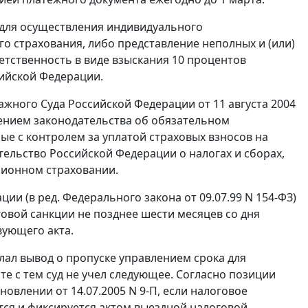
 для осуществления индивидуального
о страхования, либо представление неполных и (или)
етственность в виде взыскания 10 процентов
ийской Федерации.
ого Суда Российской Федерации от 11 августа 2004
нением законодательства об обязательном
ые с контролем за уплатой страховых взносов на
ельство Российской Федерации о налогах и сборах,
сионном страховании.
ции (в ред.
Федерального закона
от 09.07.99 N 154-ФЗ)
говой санкции не позднее шести месяцев со дня
вующего акта.
лал вывод о пропуске управлением срока для
е с тем суд не учел следующее. Согласно позиции
ановлении
от 14.07.2005 N 9-П, если налоговое
ся и фиксируется актом выездной налоговой