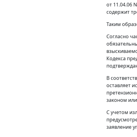
от 11.04.06
содержит тр
Таким образ
Согласно
ча
обязательны
взыскиваемо
Кодекса пре
подтверждаю
В соответст
оставляет и
претензионн
законом или
С учетом из
предусмотр
заявление у