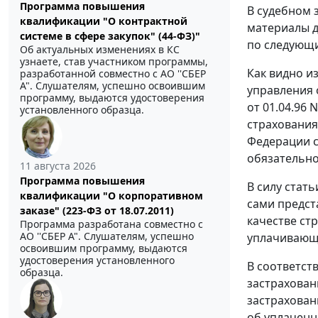
Программа повышения
В судебном 
квалификации "О контрактной
материалы д
системе в сфере закупок" (44-ФЗ)"
по следующ
Об актуальных изменениях в КС
узнаете, став участником программы,
Как видно и
разработанной совместно с АО ''СБЕР
А". Слушателям, успешно освоившим
управления 
программу, выдаются удостоверения
от 01.04.96
установленного образца.
страхования"
Федерации с
обязательно
11 августа 2026
Программа повышения
В силу
стать
квалификации "О корпоративном
сами предст
заказе" (223-ФЗ от 18.07.2011)
качестве ст
Программа разработана совместно с
АО ''СБЕР А". Слушателям, успешно
уплачивающи
освоившим программу, выдаются
удостоверения установленного
В соответст
образца.
застрахован
застрахован
об уплаченн