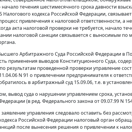
о начало течения шестимесячного срока давности взыска
5
Налогового кодекса Российской Федерации, связывает
процесс привлечения к налоговой ответственности, а не
 когда акта налоговой проверки не требуется, начало т
скании налоговой санкции связывается с выносимым по
органа.
Высшего Арбитражного Суда Российской Федерации в
По
ть применения выводов Конституционного Суда, соде
о по результатам проведенной проверки управление соста
11.04.06 N 91 о привлечении предпринимателя к ответст
обратилось в арбитражный суд 15.09.06, т.е. в установл
ом, вывод суда о нарушении управлением срока, устан
Федерации (в ред.
Федерального закона
от 09.07.99 N 1
м заявление управления следовало оставить без рассмо
кодекса Российской Федерации налоговый орган обраща
нкций после вынесения решения о привлечении к налог