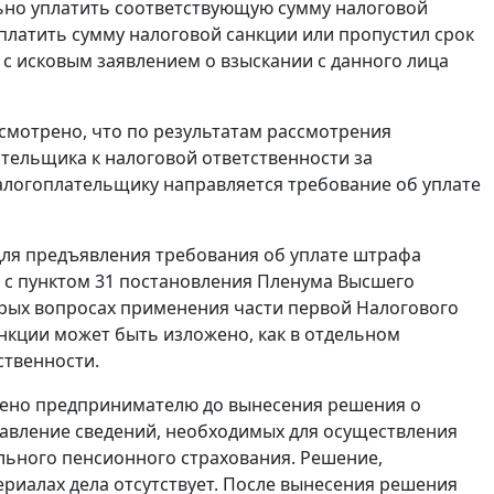
ьно уплатить соответствующую сумму налоговой
уплатить сумму налоговой санкции или пропустил срок
 с исковым заявлением о взыскании с данного лица
смотрено, что по результатам рассмотрения
тельщика к налоговой ответственности за
алогоплательщику направляется требование об уплате
для предъявления требования об уплате штрафа
 с
пунктом 31
постановления Пленума Высшего
торых вопросах применения
части первой
Налогового
нкции может быть изложено, как в отдельном
ственности.
авлено предпринимателю до вынесения решения о
тавление сведений, необходимых для осуществления
льного пенсионного страхования. Решение,
риалах дела отсутствует. После вынесения решения