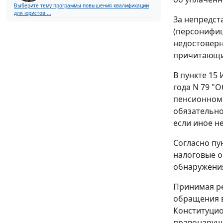
Выберите тему программы повышения квалификации
для юристов ...
За непредст
(персонифиц
недостовер
причитающих
В
пункте 15
И
года N 79 "
пенсионном 
обязательно
если иное н
Согласно
пу
налоговые о
обнаружения
Принимая ре
обращения в
Конституцио
правонаруше