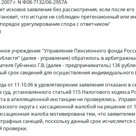
 2007 г. N Ф08-7132/06-2957А
яет исковое заявление без рассмотрения, если после его
тановит, что истцом не соблюден претензионный или и
порядок урегулирования спора с ответчиком"
)
нное учреждение "Управление Пенсионного фонда Росс
области" (далее - управление) обратилось в арбитражны
теля Губченко Г.В. (далее - предприниматель) 136 рубл
ый срок сведений для осуществления индивидуального (
да от 11.10.06 в удовлетворении заявления отказано в 
 суд, установленного
статьей 115
Налогового кодекса Р
кта в апелляционной инстанции не проверялись. Управ
азского округа с кассационной жалобой на решение от 1
ассационная жалоба мотивирована тем, что заявителем
трафных санкций, поскольку данный срок исчисляется 
 проверки.