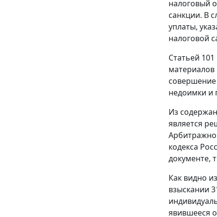
налоговый о
санкции. В 
уплаты, ука
налоговой с
Статьей 101
материалов 
совершение 
недоимки и 
Из содержан
является ре
Арбитражног
кодекса Рос
документе, 
Как видно и
взыскании 3
индивидуаль
явившееся о