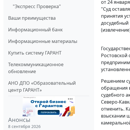
от 24 января
"Экспресс Проверка"
"Суд оставл
принятия ус
Ваши преимущества
досудебный 
Информационный банк
(извлечение
Информационные материалы
Государстве
Купить систему ГАРАНТ
Ростовской 
предпринима
Телекоммуникационное
установленн
обновление
Решением су
АНО ДПО «Образовательный
обращения в
центр ГАРАНТ»
судебного а
Северо-Кавк
отменить. К
взыскании ш
Анонсы
камеральной
8 сентября 2026