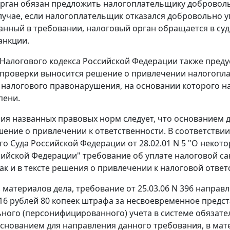
рган обязан предложить налогоплательщику добровол
случае, если налогоплательщик отказался добровольно 
занный в требовании, налоговый орган обращается в суд
анкции.
Налогового кодекса Российской Федерации также преду
проверки выносится решение о привлечении налогопла
налогового правонарушения, на основании которого н
пени.
ия названных правовых норм следует, что основанием 
шение о привлечении к ответственности. В соответствии
о Суда Российской Федерации от 28.02.01 N 5 "О неко
сийской Федерации" требование об уплате налоговой са
так и в тексте решения о привлечении к налоговой ответ
з материалов дела, требование от 25.03.06 N 396 напр
16 рублей 80 копеек штрафа за несвоевременное предс
ного (персонифицированного) учета в системе обязате
снованием для направления данного требования, в мате