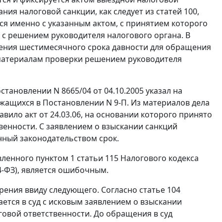
ния налоговой санкции, как следует из
статей 100
,
ся именно с указанным актом, с принятием которого
 с решением руководителя налогового органа. В
ечения шестимесячного срока давности для обращения
 материалам проверки решением руководителя
становлении
N 8665/04 от 04.10.2005 указал на
ржащихся в
Постановлении
N 9-П. Из материалов дела
вило акт от 24.03.06, на основании которого принято
венности. С заявлением о взыскании санкций
енный законодательством срок.
овленного
пунктом 1 статьи 115
Налогового кодекса
54-ФЗ), является ошибочным.
трения ввиду следующего. Согласно
статье 104
ется в суд с исковым заявлением о взыскании
овой ответственности. До обращения в суд