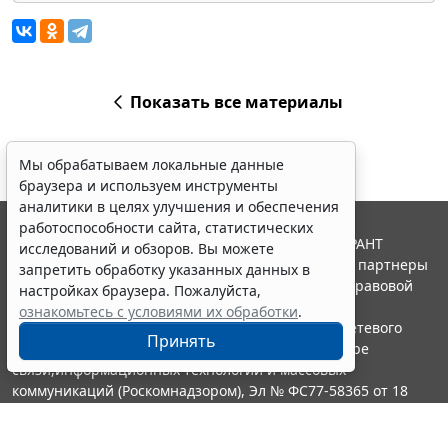
Показать все материалы
Мы обрабатываем локальные данные
браузера и используем инструменты
аналитики в целях улучшения и обеспечения
работоспособности сайта, статистических
© ООО "НПП "ГАРАНТ-СЕРВИС", 2026. Система ГАРАНТ
исследований и обзоров. Вы можете
выпускается с 1990 года. Компания "Гарант" и ее партнеры
запретить обработку указанных данных в
являются участниками Российской ассоциации правовой
настройках браузера. Пожалуйста,
информации ГАРАНТ.
ознакомьтесь с условиями их обработки
.
Портал ГАРАНТ.РУ зарегистрирован в качестве сетевого
Принять
издания Федеральной службой по надзору в сфере
связи,информационных технологий и массовых
коммуникаций (Роскомнадзором), Эл № ФС77-58365 от 18
июня 2014 года.
16+