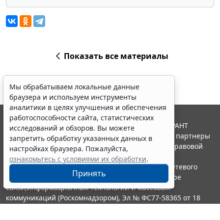
Показать все материалы
Мы обрабатываем локальные данные
браузера и используем инструменты
аналитики в целях улучшения и обеспечения
работоспособности сайта, статистических
© ООО "НПП "ГАРАНТ-СЕРВИС", 2026. Система ГАРАНТ
исследований и обзоров. Вы можете
выпускается с 1990 года. Компания "Гарант" и ее партнеры
запретить обработку указанных данных в
являются участниками Российской ассоциации правовой
настройках браузера. Пожалуйста,
информации ГАРАНТ.
ознакомьтесь с условиями их обработки
.
Портал ГАРАНТ.РУ зарегистрирован в качестве сетевого
Принять
издания Федеральной службой по надзору в сфере
связи,информационных технологий и массовых
коммуникаций (Роскомнадзором), Эл № ФС77-58365 от 18
июня 2014 года.