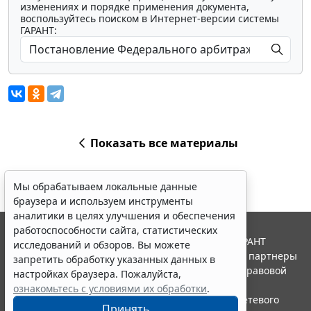
изменениях и порядке применения документа,
воспользуйтесь поиском в Интернет-версии системы
ГАРАНТ:
Показать все материалы
Мы обрабатываем локальные данные
браузера и используем инструменты
аналитики в целях улучшения и обеспечения
работоспособности сайта, статистических
© ООО "НПП "ГАРАНТ-СЕРВИС", 2026. Система ГАРАНТ
исследований и обзоров. Вы можете
выпускается с 1990 года. Компания "Гарант" и ее партнеры
запретить обработку указанных данных в
являются участниками Российской ассоциации правовой
настройках браузера. Пожалуйста,
информации ГАРАНТ.
ознакомьтесь с условиями их обработки
.
Портал ГАРАНТ.РУ зарегистрирован в качестве сетевого
Принять