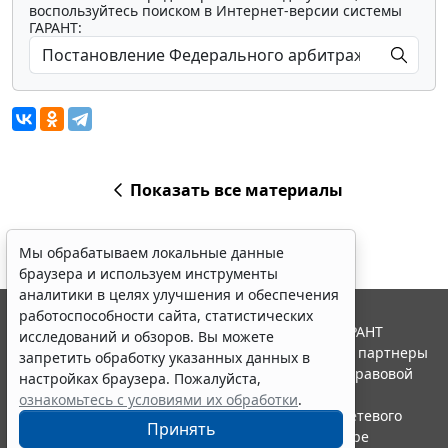
воспользуйтесь поиском в Интернет-версии системы
ГАРАНТ:
Показать все материалы
Мы обрабатываем локальные данные
браузера и используем инструменты
аналитики в целях улучшения и обеспечения
работоспособности сайта, статистических
© ООО "НПП "ГАРАНТ-СЕРВИС", 2026. Система ГАРАНТ
исследований и обзоров. Вы можете
выпускается с 1990 года. Компания "Гарант" и ее партнеры
запретить обработку указанных данных в
являются участниками Российской ассоциации правовой
настройках браузера. Пожалуйста,
информации ГАРАНТ.
ознакомьтесь с условиями их обработки
.
Портал ГАРАНТ.РУ зарегистрирован в качестве сетевого
Принять
издания Федеральной службой по надзору в сфере