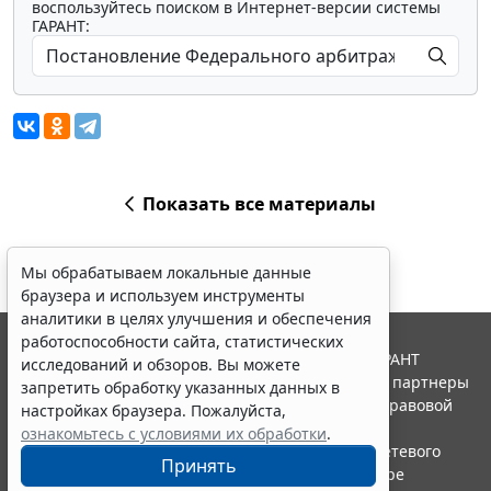
воспользуйтесь поиском в Интернет-версии системы
ГАРАНТ:
Показать все материалы
Мы обрабатываем локальные данные
браузера и используем инструменты
аналитики в целях улучшения и обеспечения
работоспособности сайта, статистических
© ООО "НПП "ГАРАНТ-СЕРВИС", 2026. Система ГАРАНТ
исследований и обзоров. Вы можете
выпускается с 1990 года. Компания "Гарант" и ее партнеры
запретить обработку указанных данных в
являются участниками Российской ассоциации правовой
настройках браузера. Пожалуйста,
информации ГАРАНТ.
ознакомьтесь с условиями их обработки
.
Портал ГАРАНТ.РУ зарегистрирован в качестве сетевого
Принять
издания Федеральной службой по надзору в сфере