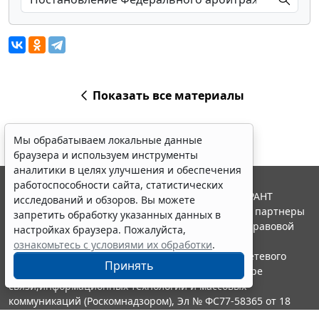
Показать все материалы
Мы обрабатываем локальные данные
браузера и используем инструменты
аналитики в целях улучшения и обеспечения
работоспособности сайта, статистических
© ООО "НПП "ГАРАНТ-СЕРВИС", 2026. Система ГАРАНТ
исследований и обзоров. Вы можете
выпускается с 1990 года. Компания "Гарант" и ее партнеры
запретить обработку указанных данных в
являются участниками Российской ассоциации правовой
настройках браузера. Пожалуйста,
информации ГАРАНТ.
ознакомьтесь с условиями их обработки
.
Портал ГАРАНТ.РУ зарегистрирован в качестве сетевого
Принять
издания Федеральной службой по надзору в сфере
связи,информационных технологий и массовых
коммуникаций (Роскомнадзором), Эл № ФС77-58365 от 18
июня 2014 года.