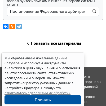
воспользуйтесь поиском в Интернет-версии системы
ГАРАНТ:
Показать все материалы
Мы обрабатываем локальные данные
браузера и используем инструменты
аналитики в целях улучшения и обеспечения
работоспособности сайта, статистических
© ООО "НПП "ГАРАНТ-СЕРВИС", 2026. Система ГАРАНТ
исследований и обзоров. Вы можете
выпускается с 1990 года. Компания "Гарант" и ее партнеры
запретить обработку указанных данных в
являются участниками Российской ассоциации правовой
настройках браузера. Пожалуйста,
информации ГАРАНТ.
ознакомьтесь с условиями их обработки
.
Портал ГАРАНТ.РУ зарегистрирован в качестве сетевого
Принять
издания Федеральной службой по надзору в сфере