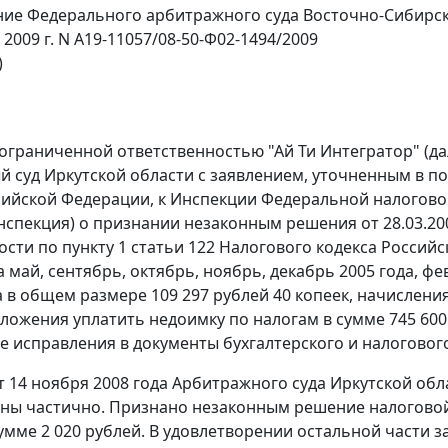
ие Федерального арбитражного суда Восточно-Сибирск
 2009 г. N А19-11057/08-50-Ф02-1494/2009
)
ограниченной ответственностью "Ай Ти Интегратор" (да
 суд Иркутской области с заявлением, уточненным в п
сийской Федерации, к Инспекции Федеральной налоговой 
нспекция) о признании незаконным решения от 28.03.200
ости по
пункту 1 статьи 122
Налогового кодекса Российс
 май, сентябрь, октябрь, ноябрь, декабрь 2005 года, фев
 в общем размере 109 297 рублей 40 копеек, начисления
дложения уплатить недоимку по налогам в сумме 745 600
 исправления в документы бухгалтерского и налогового
 14 ноября 2008 года Арбитражного суда Иркутской об
ны частично. Признано незаконным решение налоговой 
умме 2 020 рублей. В удовлетворении остальной части 