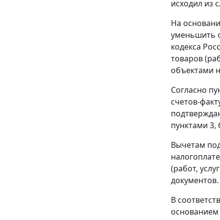
исходил из 
На основан
уменьшить о
кодекса Рос
товаров (ра
объектами н
Согласно
пу
счетов-факт
подтверждаю
пунктами 3
,
Вычетам под
налогоплате
(работ, усл
документов.
В соответст
основанием 