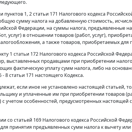
следующего.
ии
пунктов 1
,
2 статьи 171
Налогового кодекса Российско
бщую сумму налога на добавленную стоимость, исчисл
сийской Федерации, на суммы налога, предъявленные 
бот, услуг) в отношении товаров (работ, услуг), приоб
алогообложения, а также товаров, приобретаемых для 
нкту 1 статьи 172
Налогового кодекса Российской Федер
ур, выставленных продавцами при приобретении налогоп
щих фактическую уплату сумм налога, либо на основан
6 - 8 статьи 171
настоящего Кодекса.
лежат, если иное не установлено настоящей статьей, т
льщику и уплаченные им при приобретении товаров (рабо
уг) с учетом особенностей, предусмотренных настоящей
вии со
статьей 169
Налогового кодекса Российской Феде
для принятия предъявленных сумм налога к вычету ил