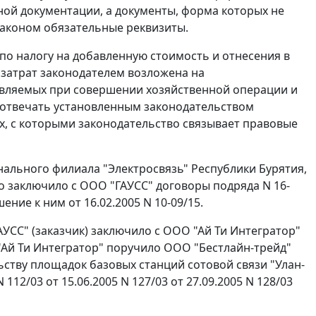
й документации, а документы, форма которых не
законом обязательные реквизиты.
о налогу на добавленную стоимость и отнесения в
 затрат законодателем возложена на
авляемых при совершении хозяйственной операции и
 отвечать установленным законодательством
х, с которыми законодательство связывает правовые
нального филиала "Электросвязь" Республики Бурятия,
о заключило с ООО "ГАУСС" договоры подряда N 16-
шение к ним от 16.02.2005 N 10-09/15.
УСС" (заказчик) заключило с ООО "Ай Ти Интегратор"
 "Ай Ти Интегратор" поручило ООО "Бестлайн-трейд"
ьству площадок базовых станций сотовой связи "Улан-
 112/03 от 15.06.2005 N 127/03 от 27.09.2005 N 128/03