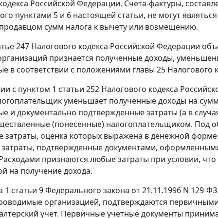
кодекса Российской Федерации. Счета-фактуры, состав
ного
пунктами 5
и
6
настоящей статьи, не могут являтьс
продавцом сумм налога к вычету или возмещению.
атье 247
Налогового кодекса Российской Федерации объ
организаций признается полученные доходы, уменьшен
е в соответствии с положениями
главы 25
Налогового к
вии с
пунктом 1 статьи 252
Налогового кодекса Российск
огоплательщик уменьшает полученные доходы на сумм
е и документально подтвержденные затраты (а в случ
уществленные (понесенные) налогоплательщиком. Под
 затраты, оценка которых выражена в денежной форм
затраты, подтвержденные документами, оформленными 
Расходами признаются любые затраты при условии, что
й на получение дохода.
а 1 статьи 9
Федерального закона от 21.11.1996 N 129-ФЗ
роводимые организацией, подтверждаются первичными
галтерский учет. Первичные учетные документы принимаю