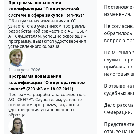
Программа повышения
Постановлен
квалификации "О контрактной
изменения.
системе в сфере закупок" (44-ФЗ)"
Об актуальных изменениях в КС
Не согласив
узнаете, став участником программы,
разработанной совместно с АО ''СБЕР
обратилось 
А". Слушателям, успешно освоившим
вопрос о пр
программу, выдаются удостоверения
установленного образца.
По мнению з
служить при
прибыль, по
11 августа 2026
налоговых в
Программа повышения
квалификации "О корпоративном
В отзыве на
заказе" (223-ФЗ от 18.07.2011)
судебных ак
Программа разработана совместно с
АО ''СБЕР А". Слушателям, успешно
Дело рассма
освоившим программу, выдаются
удостоверения установленного
Федерации.
образца.
Представите
отзыве на не