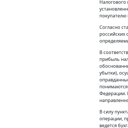
Налогового 
установлен
покупателю 
Согласно
ст
российских 
определяемы
В соответст
прибыль нал
обоснованны
убытки), ос
оправданные
понимаются 
Федерации. 
направленно
В силу
пункт
операции, п
ведется бух