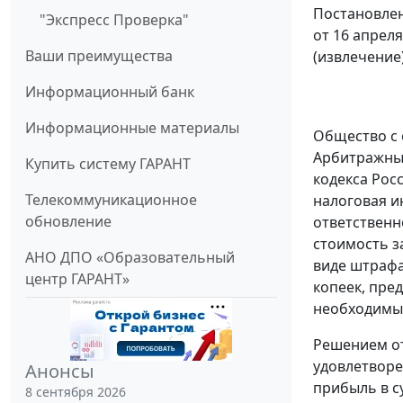
Постановлен
"Экспресс Проверка"
от 16 апреля
Ваши преимущества
(извлечение
Информационный банк
Информационные материалы
Общество с 
Арбитражный
Купить систему ГАРАНТ
кодекса Рос
Телекоммуникационное
налоговая и
обновление
ответственн
стоимость за
АНО ДПО «Образовательный
виде штрафа
центр ГАРАНТ»
копеек, пре
необходимые
Решением от
удовлетворе
Анонсы
прибыль в с
8 сентября 2026