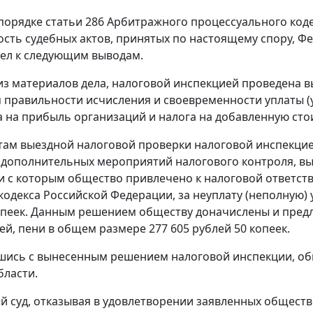
 порядке
статьи 286
Арбитражного процессуального коде
сть судебных актов, принятых по настоящему спору, 
ел к следующим выводам.
 из материалов дела, налоговой инспекцией проведена 
 правильности исчисления и своевременности уплаты (у
а на прибыль организаций и налога на добавленную стоим
там выездной налоговой проверки налоговой инспекцией с
 дополнительных мероприятий налогового контроля, выне
и с которым общество привлечено к налоговой ответс
кодекса Российской Федерации, за неуплату (неполную) 
опеек. Данным решением обществу доначислены и пред
ей, пени в общем размере 277 605 рублей 50 копеек.
шись с вынесенным решением налоговой инспекции, об
бласти.
 суд, отказывая в удовлетворении заявленных общест