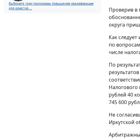
Выберите тему программы повышения квалификации
для юристов ...
Проверив в
обоснованно
округа приш
Как следует
по вопросам
числе налог
По результа
результатов
соответстви
Налогового 
рублей 40 к
745 600 рубл
Не согласив
Иркутской о
Арбитражный