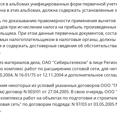
я в альбомах унифицированных форм первичной учетно
на в этих альбомах, должна содержать установленные 
 по доказыванию правомерности применения вычетов п
одов при исчислении налога на прибыль произведенных
льщика. При этом данные первичных документов, сост
мых налогоплательщиком в налоговые органы, должны
 и содержать достоверные сведения об обстоятельства
.
 из материалов дела, ОАО "Сибирьтелеком" в лице Регио
о комплекс работ по расширению сотовой сети, для чег
10.2004, N 16-01/75 от 12.11.2004 и дополнительное согла
ния некоторых из условий указанных договоров ООО "ГА
м) договор N 003/01 от 27.04.2005. В свою очередь ООО
комплекса работ на объектах по подготовке и строител
овая сеть" по договорам подряда: N 97/03 от 03.05.2005 N
.