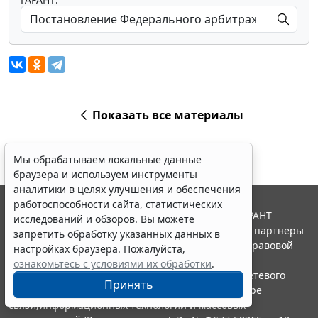
Показать все материалы
Мы обрабатываем локальные данные
браузера и используем инструменты
аналитики в целях улучшения и обеспечения
работоспособности сайта, статистических
© ООО "НПП "ГАРАНТ-СЕРВИС", 2026. Система ГАРАНТ
исследований и обзоров. Вы можете
выпускается с 1990 года. Компания "Гарант" и ее партнеры
запретить обработку указанных данных в
являются участниками Российской ассоциации правовой
настройках браузера. Пожалуйста,
информации ГАРАНТ.
ознакомьтесь с условиями их обработки
.
Портал ГАРАНТ.РУ зарегистрирован в качестве сетевого
Принять
издания Федеральной службой по надзору в сфере
связи,информационных технологий и массовых