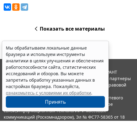
Показать все материалы
Мы обрабатываем локальные данные
браузера и используем инструменты
аналитики в целях улучшения и обеспечения
работоспособности сайта, статистических
© ООО "НПП "ГАРАНТ-СЕРВИС", 2026. Система ГАРАНТ
исследований и обзоров. Вы можете
выпускается с 1990 года. Компания "Гарант" и ее партнеры
запретить обработку указанных данных в
являются участниками Российской ассоциации правовой
настройках браузера. Пожалуйста,
информации ГАРАНТ.
ознакомьтесь с условиями их обработки
.
Портал ГАРАНТ.РУ зарегистрирован в качестве сетевого
Принять
издания Федеральной службой по надзору в сфере
связи,информационных технологий и массовых
коммуникаций (Роскомнадзором), Эл № ФС77-58365 от 18
июня 2014 года.
16+