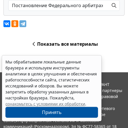
Показать все материалы
Мы обрабатываем локальные данные
браузера и используем инструменты
аналитики в целях улучшения и обеспечения
работоспособности сайта, статистических
© ООО "НПП "ГАРАНТ-СЕРВИС", 2026. Система ГАРАНТ
исследований и обзоров. Вы можете
выпускается с 1990 года. Компания "Гарант" и ее партнеры
запретить обработку указанных данных в
являются участниками Российской ассоциации правовой
настройках браузера. Пожалуйста,
информации ГАРАНТ.
ознакомьтесь с условиями их обработки
.
Портал ГАРАНТ.РУ зарегистрирован в качестве сетевого
Принять
издания Федеральной службой по надзору в сфере
связи,информационных технологий и массовых
коммуникаций (Роскомнадзором), Эл № ФС77-58365 от 18