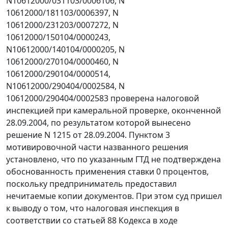
N10612000/031103/0006106, N
10612000/181103/0006397, N
10612000/231203/0007272, N
10612000/150104/0000243,
N10612000/140104/0000205, N
10612000/270104/0000460, N
10612000/290104/0000514,
N10612000/290404/0002584, N
10612000/290404/0002583 проверена налоговой
инспекцией при камеральной проверке, оконченной
28.09.2004, по результатом которой вынесено
решение N 1215 от 28.09.2004. Пунктом 3
мотивировочной части названного решения
установлено, что по указанным ГТД не подтверждена
обоснованность применения ставки 0 процентов,
поскольку предприниматель предоставил
нечитаемые копии документов. При этом суд пришел
к выводу о том, что налоговая инспекция в
соответствии со
статьей 88
Кодекса в ходе