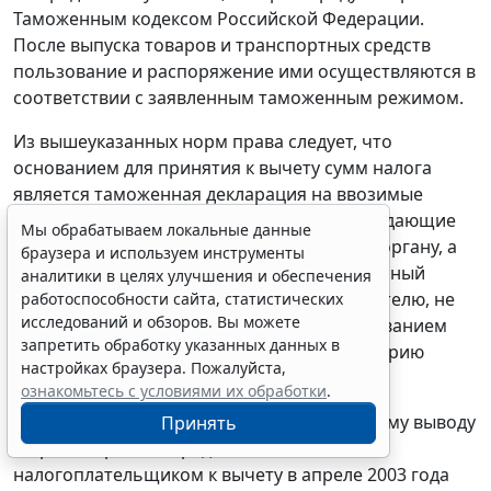
Таможенным кодексом
Российской Федерации.
После выпуска товаров и транспортных средств
пользование и распоряжение ими осуществляются в
соответствии с заявленным таможенным режимом.
Из вышеуказанных норм права следует, что
основанием для принятия к вычету сумм налога
является таможенная декларация на ввозимые
товары и платежные документы, подтверждающие
Мы обрабатываем локальные данные
фактическую уплату налога таможенному органу, а
браузера и используем инструменты
счет-фактура от 04 апреля 2003 года, выданный
аналитики в целях улучшения и обеспечения
иностранным контрагентом предпринимателю, не
работоспособности сайта, статистических
исследований и обзоров. Вы можете
мог являться документом, служащим основанием
запретить обработку указанных данных в
для оприходования ввезенного на территорию
настройках браузера. Пожалуйста,
Российской Федерации товара.
ознакомьтесь с условиями их обработки
.
Таким образом, суд пришел к неправильному выводу
Принять
о правомерности предъявления
налогоплательщиком к вычету в апреле 2003 года