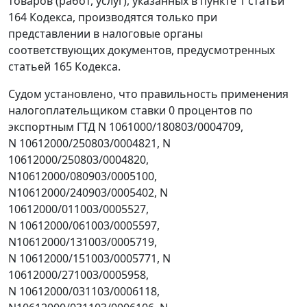
товаров (работ, услуг), указанных в
пункте 1 статьи
164
Кодекса, производятся только при
представлении в налоговые органы
соответствующих документов, предусмотренных
статьей 165
Кодекса.
Судом установлено, что правильность применения
налогоплательщиком ставки 0 процентов по
экспортным ГТД N 1061000/180803/0004709,
N 10612000/250803/0004821, N
10612000/250803/0004820,
N10612000/080903/0005100,
N10612000/240903/0005402, N
10612000/011003/0005527,
N 10612000/061003/0005597,
N10612000/131003/0005719,
N 10612000/151003/0005771, N
10612000/271003/0005958,
N 10612000/031103/0006118,