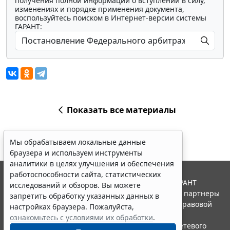
получения полной информации о вступлении в силу,
изменениях и порядке применения документа,
воспользуйтесь поиском в Интернет-версии системы
ГАРАНТ:
Показать все материалы
Мы обрабатываем локальные данные
браузера и используем инструменты
аналитики в целях улучшения и обеспечения
работоспособности сайта, статистических
© ООО "НПП "ГАРАНТ-СЕРВИС", 2026. Система ГАРАНТ
исследований и обзоров. Вы можете
выпускается с 1990 года. Компания "Гарант" и ее партнеры
запретить обработку указанных данных в
являются участниками Российской ассоциации правовой
настройках браузера. Пожалуйста,
информации ГАРАНТ.
ознакомьтесь с условиями их обработки
.
Портал ГАРАНТ.РУ зарегистрирован в качестве сетевого