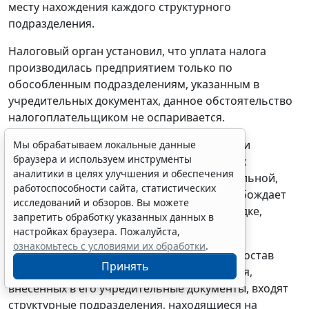
месту нахождения каждого структурного
подразделения.
Налоговый орган установил, что уплата налога
производилась предприятием только по
обособленным подразделениям, указанным в
учредительных документах, данное обстоятельство
налогоплательщиком не оспаривается.
Ссылка налогоплательщика на особенности
Мы обрабатываем локальные данные
браузера и используем инструменты
постановки на налоговый учет крупнейших
аналитики в целях улучшения и обеспечения
налогоплательщиков является несостоятельной,
работоспособности сайта, статистических
поскольку данное обстоятельство не освобождает
исследований и обзоров. Вы можете
его от уплаты налога на имущество в порядке,
запретить обработку указанных данных в
установленном законом.
настройках браузера. Пожалуйста,
ознакомьтесь с условиями их обработки
.
Налоговой проверкой установлено, что в состав
Принять
обособленных подразделений предприятия,
внесенных в его учредительные документы, входят
структурные подразделения, находящиеся на