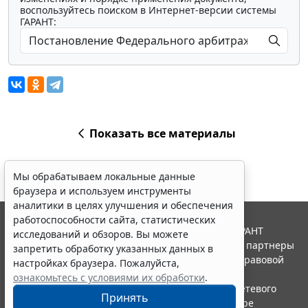
воспользуйтесь поиском в Интернет-версии системы
ГАРАНТ:
Показать все материалы
Мы обрабатываем локальные данные
браузера и используем инструменты
аналитики в целях улучшения и обеспечения
работоспособности сайта, статистических
© ООО "НПП "ГАРАНТ-СЕРВИС", 2026. Система ГАРАНТ
исследований и обзоров. Вы можете
выпускается с 1990 года. Компания "Гарант" и ее партнеры
запретить обработку указанных данных в
являются участниками Российской ассоциации правовой
настройках браузера. Пожалуйста,
информации ГАРАНТ.
ознакомьтесь с условиями их обработки
.
Портал ГАРАНТ.РУ зарегистрирован в качестве сетевого
Принять
издания Федеральной службой по надзору в сфере