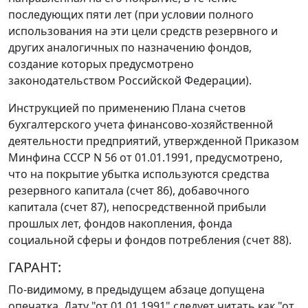
последующих пяти лет (при условии полного
использования на эти цели средств резервного и
других аналогичных по назначению фондов,
создание которых предусмотрено
законодательством Российской Федерации).
Инструкцией
по применению Плана счетов
бухгалтерского учета финансово-хозяйственной
деятельности предприятий, утвержденной
Приказом
Минфина СССР N 56 от 01.01.1991, предусмотрено,
что на покрытие убытка используются средства
резервного капитала (
счет 86
), добавочного
капитала (
счет 87
), непосредственной прибыли
прошлых лет, фондов накопления, фонда
социальной сферы и фондов потребления (
счет 88
).
ГАРАНТ:
По-видимому, в предыдущем абзаце допущена
опечатка. Дату "от 01.01.1991" следует читать как "от