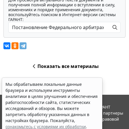
получения полной информации о вступлении в силу,
изменениях и порядке применения документа,
воспользуйтесь поиском в Интернет-версии системы
ГАРАНТ:
Показать все материалы
Мы обрабатываем локальные данные
браузера и используем инструменты
аналитики в целях улучшения и обеспечения
работоспособности сайта, статистических
© ООО "НПП "ГАРАНТ-СЕРВИС", 2026. Система ГАРАНТ
исследований и обзоров. Вы можете
выпускается с 1990 года. Компания "Гарант" и ее партнеры
запретить обработку указанных данных в
являются участниками Российской ассоциации правовой
настройках браузера. Пожалуйста,
информации ГАРАНТ.
ознакомьтесь с условиями их обработки
.