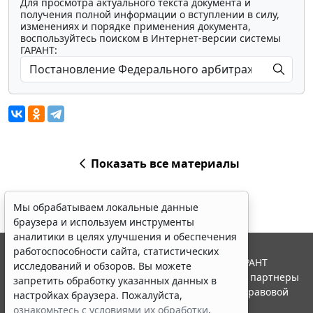
Для просмотра актуального текста документа и
получения полной информации о вступлении в силу,
изменениях и порядке применения документа,
воспользуйтесь поиском в Интернет-версии системы
ГАРАНТ:
Показать все материалы
Мы обрабатываем локальные данные
браузера и используем инструменты
аналитики в целях улучшения и обеспечения
работоспособности сайта, статистических
© ООО "НПП "ГАРАНТ-СЕРВИС", 2026. Система ГАРАНТ
исследований и обзоров. Вы можете
выпускается с 1990 года. Компания "Гарант" и ее партнеры
запретить обработку указанных данных в
являются участниками Российской ассоциации правовой
настройках браузера. Пожалуйста,
информации ГАРАНТ.
ознакомьтесь с условиями их обработки
.