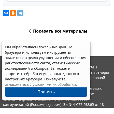
Показать все материалы
Мы обрабатываем локальные данные
браузера и используем инструменты
аналитики в целях улучшения и обеспечения
работоспособности сайта, статистических
© ООО "НПП "ГАРАНТ-СЕРВИС", 2026. Система ГАРАНТ
исследований и обзоров. Вы можете
выпускается с 1990 года. Компания "Гарант" и ее партнеры
запретить обработку указанных данных в
являются участниками Российской ассоциации правовой
настройках браузера. Пожалуйста,
информации ГАРАНТ.
ознакомьтесь с условиями их обработки
.
Портал ГАРАНТ.РУ зарегистрирован в качестве сетевого
Принять
издания Федеральной службой по надзору в сфере
связи,информационных технологий и массовых
коммуникаций (Роскомнадзором), Эл № ФС77-58365 от 18
июня 2014 года.