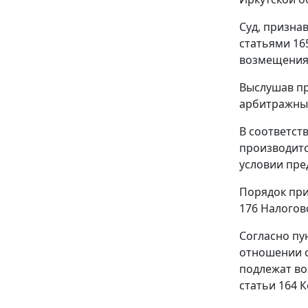
Суд, призна
статьями 16
возмещения
Выслушав пр
арбитражный
В соответст
производитс
условии пре
Порядок при
176
Налогово
Согласно
пу
отношении о
подлежат во
статьи 164
К