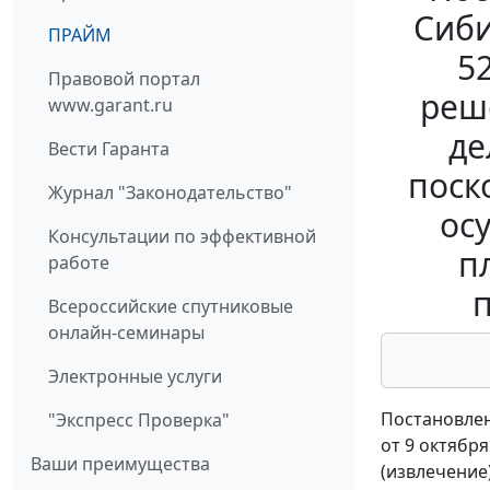
Сиби
ПРАЙМ
5
Правовой портал
реш
www.garant.ru
де
Вести Гаранта
поск
Журнал "Законодательство"
ос
Консультации по эффективной
п
работе
Всероссийские спутниковые
онлайн-семинары
Электронные услуги
Постановлен
"Экспресс Проверка"
от 9 октября
Ваши преимущества
(извлечение