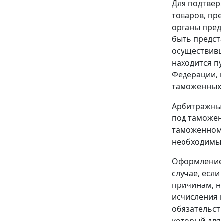
Для подтвер
товаров, п
органы пре
быть предст
осуществивш
находится п
Федерации, 
таможенных 
Арбитражный
под таможен
таможенном 
необходимые
Оформление
случае, есл
причинам, н
исчисления 
обязательст
который для