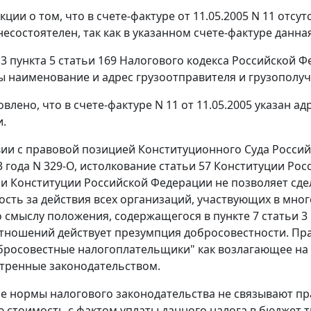
кции о том, что в счете-фактуре от 11.05.2005 N 11 отс
 несостоятелен, так как в указанном счете-фактуре дан
3 пункта 5 статьи 169
Налогового кодекса Российской Фе
ы наименование и адрес грузоотправителя и грузополуч
влено, что в счете-фактуре N 11 от 11.05.2005 указан а
.
вии с правовой позицией Конституционного Суда Росси
3 года N 329-О, истолкование
статьи 57
Конституции Росс
ми
Конституции
Российской Федерации не позволяет сде
ость за действия всех организаций, участвующих в мно
о смыслу положения, содержащегося в
пункте 7 статьи 3
тношений действует презумпция добросовестности. Пр
бросовестные налогоплательщики" как возлагающее на
тренные законодательством.
 нормы налогового законодательства не связывают пр
 стоимость с фактом уплаты данного налога в бюджет 