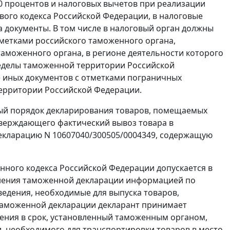
0 процентов и налоговых вычетов при реализации
ого кодекса Российской Федерации, в налоговые
 документы. В том числе в налоговый орган должны
тметками российского таможенного органа,
 таможенного органа, в регионе деятельности которого
еределы таможенной территории Российской
) иных документов с отметками пограничных
ерритории Российской Федерации.
ый порядок декларирования товаров, помещаемых
тверждающего фактический вывоз товара в
екларацию N 10607040/300505/0004349, содержащую
ного кодекса Российской Федерации допускается в
олнения таможенной декларации информацией по
сведения, необходимые для выпуска товаров,
таможенной декларации декларант принимает
ения в срок, установленный таможенным органом,
и, необходимого для транспортировки товаров в место