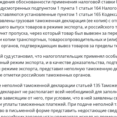
ждения обоснованности применения налоговой ставки 
редусмотренных
подпунктом 1 пункта 1 статьи 164
Налогов
дставляются установленные
пунктом 1 статьи 165
Кодекса
авлены грузовая таможенная декларация (ее копия) с о
его выпуск товаров в
режиме экспорта
, и российского
ункт пропуска, через который товар был вывезен за п
и копии транспортных, товаросопроводительных и (или
органов, подтверждающих вывоз товаров за пределы т
 суд установил, что налогоплательщик применял особ
ный режим экспорта, и в качестве доказательства, под
режиме экспорта, представил неполную таможенную д
 отметки российских таможенных органов.
 неполной таможенной декларации
статьей 135
Таможен
и декларант не располагает всей необходимой для зап
е зависящим от него, при условии, что в ней заявлены 
и уплаты таможенных платежей. При подаче неполной 
во в письменной форме представить недостающие свед
 российских товаров устанавливается исходя из времен