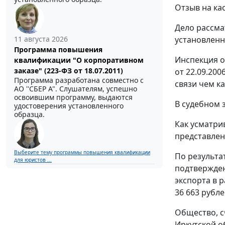
Отзыв на ка
Дело рассма
установлен
11 августа 2026
Программа повышения
Инспекция о
квалификации "О корпоративном
заказе" (223-ФЗ от 18.07.2011)
от 22.09.20
Программа разработана совместно с
связи чем к
АО ''СБЕР А". Слушателям, успешно
освоившим программу, выдаются
В судебном 
удостоверения установленного
образца.
Как усматри
представлен
Выберите тему программы повышения квалификации
По результа
для юристов ...
подтвержден
экспорта в 
36 663 рубле
Общество, с
Иркутской о