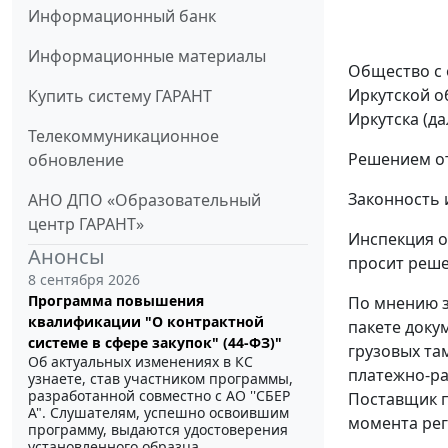
Информационный банк
Информационные материалы
Общество с 
Иркутской о
Купить систему ГАРАНТ
Иркутска (да
Телекоммуникационное
Решением от
обновление
Законность 
АНО ДПО «Образовательный
центр ГАРАНТ»
Инспекция о
Анонсы
просит реше
8 сентября 2026
Программа повышения
По мнению з
квалификации "О контрактной
пакете доку
системе в сфере закупок" (44-ФЗ)"
грузовых та
Об актуальных изменениях в КС
платежно-ра
узнаете, став участником программы,
разработанной совместно с АО ''СБЕР
Поставщик п
А". Слушателям, успешно освоившим
момента рег
программу, выдаются удостоверения
установленного образца.