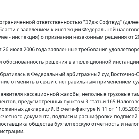
ограниченной ответственностью "Эйдж Софтвуд" (далее
бласти с заявлением к инспекции Федеральной налогов
лее - инспекция) о признании незаконным решения от 20.
 26 июля 2006 года заявленные требования удовлетвор
и обоснованность решения в апелляционной инстанции
братилась в Федеральный арбитражный суд Восточно-Си
ние отменить в связи с неправильным применением су
аявителя кассационной жалобы, неполные грузовые там
ментов, предусмотренных
пунктом 3 статьи 165
Налогово
моженных деклараций. В счете-фактуре N 11 от 11.05.200
счетного документа, подписи и расшифровки подписей р
оставщика общества бухгалтерскую отчетность и налог
истрации.