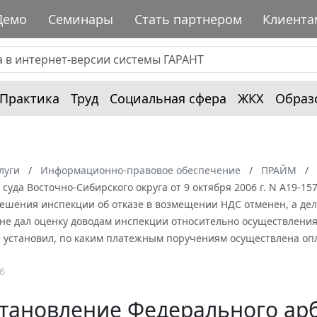
Демо
Семинары
Стать партнером
Клиента
Практика
Труд
Социальная сфера
ЖКХ
Образ
луги
Информационно-правовое обеспечение
ПРАЙМ
суда Восточно-Сибирского округа от 9 октября 2006 г. N А19-15
ешения инспекции об отказе в возмещении НДС отменен, а дело
 не дал оценку доводам инспекции относительно осуществлени
 установил, по каким платежным поручениям осуществлена опл
6
тановление Федерального арб