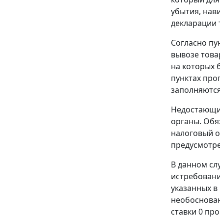
убытия, нав
декларации
Согласно
пу
вывозе това
на которых 
пунктах про
заполняются
Недостающие
органы. Обя
налоговый о
предусмотре
В данном сл
истребовани
указанных в
необоснован
ставки 0 пр