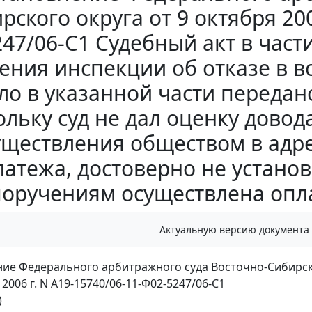
рского округа от 9 октября 200
247/06-С1 Судебный акт в час
ения инспекции об отказе в 
ло в указанной части передан
ольку суд не дал оценку дово
уществления обществом в адр
латежа, достоверно не устано
поручениям осуществлена опла
Актуальную версию документа
ие Федерального арбитражного суда Восточно-Сибирск
 2006 г. N А19-15740/06-11-Ф02-5247/06-С1
)