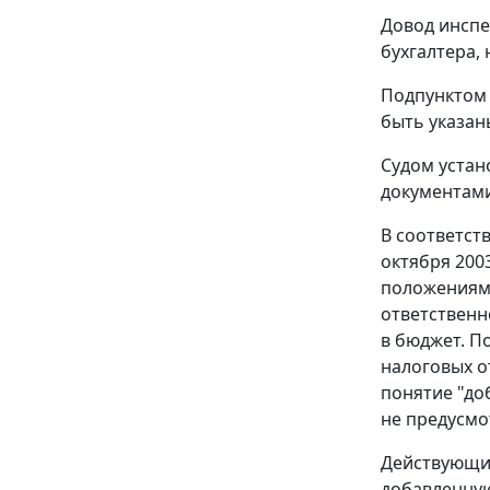
Довод инспе
бухгалтера,
Подпунктом 
быть указан
Судом устано
документами
В соответст
октября 200
положения
ответственн
в бюджет. П
налоговых о
понятие "до
не предусмо
Действующие
добавленную