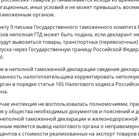
игационных, иных условий и не может превышать восем
 таможенным органом.
нкту 9
письма Государственного таможенного комитета Р
ров неполная ГТД может быть подана, если декларант не
будут вывозиться товары, транспортных (перевозочных) 
пуска через Государственную границу Российской Феде
).
 в неполной таможенной декларации сведения деклар
занность налогоплательщика корректировать неполну
рган в порядке
статьи 165
Налогового кодекса Российск
на.
учае инспекция не воспользовалась полномочиями, п
я у общества необходимых документов и пояснений и 
 неполной таможенной декларации и железнодорожной н
ным является вывод налогового органа о неправомер
оцентов к стоимости реализованных на экспорт товаров в