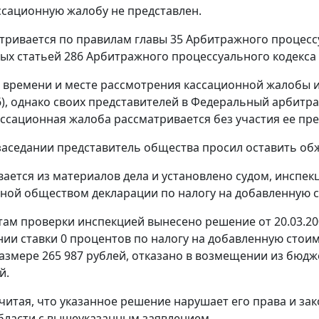
ссационную жалобу не представлен.
тривается по правилам
главы 35
Арбитражного процессу
ных
статьей 286
Арбитражного процессуального кодекса
 времени и месте рассмотрения кассационной жалобы 
06), однако своих представителей в Федеральный арбитр
ассационная жалоба рассматривается без участия ее пре
заседании представитель общества просил оставить об
вается из материалов дела и установлено судом, инспе
ной обществом декларации по налогу на добавленную ст
там проверки инспекцией вынесено решение от 20.03.200
ии ставки 0 процентов по налогу на добавленную стои
размере 265 987 рублей, отказано в возмещении из бюд
й.
читая, что указанное решение нарушает его права и за
бласти с вышеуказанным заявлением.