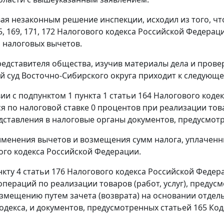
вая незаконным решение инспекции, исходил из того, 
5
,
169
,
171
,
172
Налогового кодекса Российской Федераци
 налоговых вычетов.
едставителя общества, изучив материалы дела и пров
 суд Восточно-Сибирского округа приходит к следующе
вии с
подпунктом 1 пункта 1 статьи 164
Налогового коде
я по налоговой ставке 0 процентов при реализации тов
дставления в налоговые органы документов, предусмо
менения вычетов и возмещения сумм налога, уплаченн
го кодекса Российской Федерации.
нкту 4 статьи 176
Налогового кодекса Российской Федер
пераций по реализации товаров (работ, услуг), преду
змещению путем зачета (возврата) на основании отдел
одекса, и документов, предусмотренных
статьей 165
Код