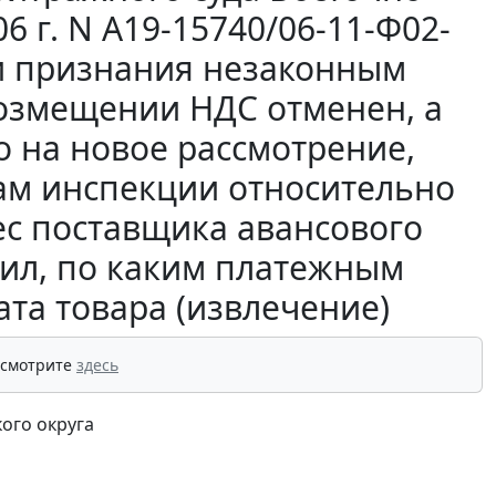
6 г. N А19-15740/06-11-Ф02-
ти признания незаконным
возмещении НДС отменен, а
о на новое рассмотрение,
дам инспекции относительно
ес поставщика авансового
вил, по каким платежным
та товара (извлечение)
 смотрите
здесь
ого округа