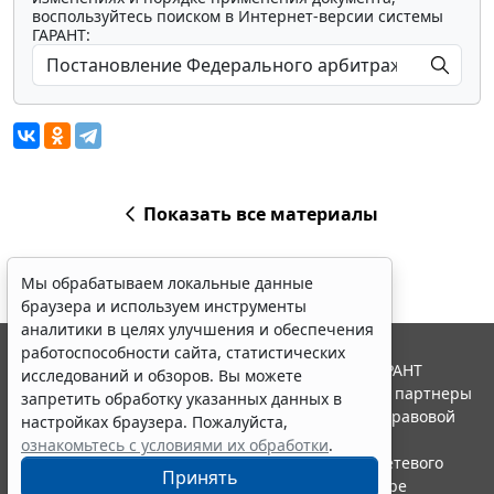
воспользуйтесь поиском в Интернет-версии системы
ГАРАНТ:
Показать все материалы
Мы обрабатываем локальные данные
браузера и используем инструменты
аналитики в целях улучшения и обеспечения
работоспособности сайта, статистических
© ООО "НПП "ГАРАНТ-СЕРВИС", 2026. Система ГАРАНТ
исследований и обзоров. Вы можете
выпускается с 1990 года. Компания "Гарант" и ее партнеры
запретить обработку указанных данных в
являются участниками Российской ассоциации правовой
настройках браузера. Пожалуйста,
информации ГАРАНТ.
ознакомьтесь с условиями их обработки
.
Портал ГАРАНТ.РУ зарегистрирован в качестве сетевого
Принять
издания Федеральной службой по надзору в сфере