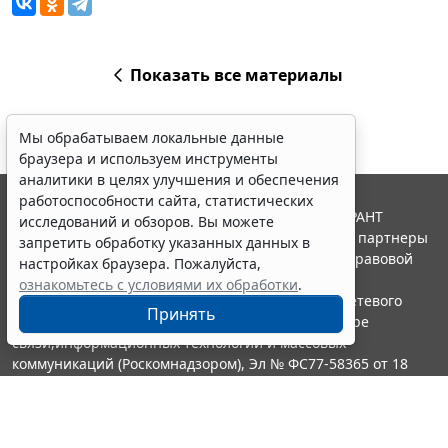
Показать все материалы
Мы обрабатываем локальные данные
браузера и используем инструменты
аналитики в целях улучшения и обеспечения
работоспособности сайта, статистических
© ООО "НПП "ГАРАНТ-СЕРВИС", 2026. Система ГАРАНТ
исследований и обзоров. Вы можете
выпускается с 1990 года. Компания "Гарант" и ее партнеры
запретить обработку указанных данных в
являются участниками Российской ассоциации правовой
настройках браузера. Пожалуйста,
информации ГАРАНТ.
ознакомьтесь с условиями их обработки
.
Портал ГАРАНТ.РУ зарегистрирован в качестве сетевого
Принять
издания Федеральной службой по надзору в сфере
связи,информационных технологий и массовых
коммуникаций (Роскомнадзором), Эл № ФС77-58365 от 18
июня 2014 года.
16+