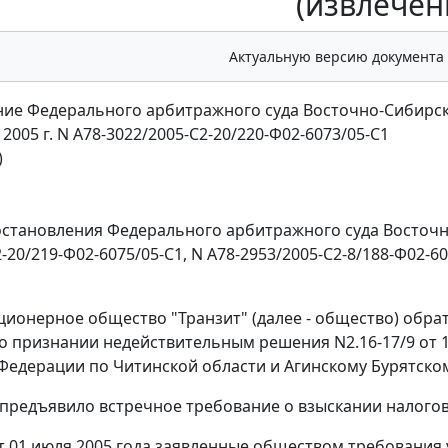
(извлечен
Актуальную версию документа
ие Федерального арбитражного суда Восточно-Сибирск
 2005 г. N А78-3022/2005-С2-20/220-Ф02-6073/05-С1
)
остановления Федерального арбитражного суда Восточно
-20/219-Ф02-6075/05-С1
,
N А78-2953/2005-С2-8/188-Ф02-60
ционерное общество "Транзит" (далее - общество) обра
о признании недействительным решения N2.16-17/9 от 
Федерации по Читинской области и Агинскому Бурятскому
предъявило встречное требование о взыскании налогов
 01 июля 2005 года заявленные обществом требования 