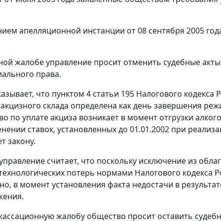
ием апелляционной инстанции от 08 сентября 2005 год
ной жалобе управление просит отменить судебные акты
ального права.
казывает, что
пунктом 4 статьи 195
Налогового кодекса 
 акцизного склада определена как день завершения реж
во по уплате акциза возникает в момент отгрузки алког
енении ставок, установленных до 01.01.2002 при реализ
т закону.
 управление считает, что поскольку исключение из обл
 технологических потерь нормами
Налогового кодекса
Р
но, в момент установления факта недостачи в результа
жения.
 кассационную жалобу общество просит оставить судебн