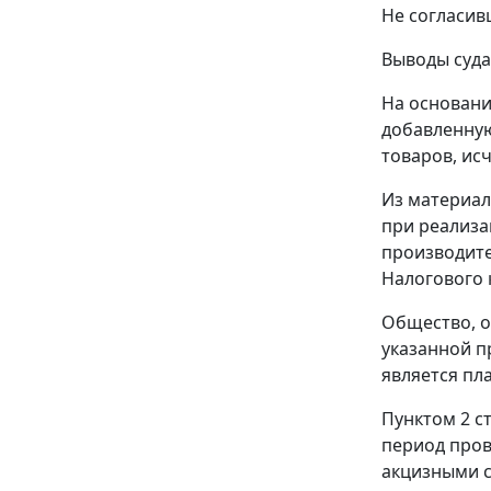
Не согласив
Выводы суда
На основан
добавленную
товаров, ис
Из материал
при реализа
производите
Налогового 
Общество, о
указанной п
является пл
Пунктом 2 с
период пров
акцизными с