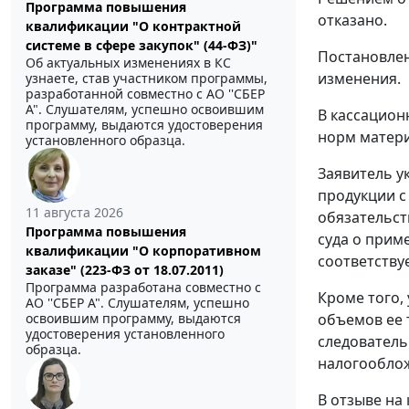
Программа повышения
отказано.
квалификации "О контрактной
системе в сфере закупок" (44-ФЗ)"
Постановлен
Об актуальных изменениях в КС
изменения.
узнаете, став участником программы,
разработанной совместно с АО ''СБЕР
А". Слушателям, успешно освоившим
В кассацион
программу, выдаются удостоверения
норм матери
установленного образца.
Заявитель у
продукции с
11 августа 2026
обязательст
Программа повышения
суда о прим
квалификации "О корпоративном
соответствуе
заказе" (223-ФЗ от 18.07.2011)
Программа разработана совместно с
Кроме того,
АО ''СБЕР А". Слушателям, успешно
объемов ее
освоившим программу, выдаются
удостоверения установленного
следователь
образца.
налогообло
В отзыве на