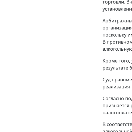
торговли. В
установлен
Арбитражный
организация
поскольку и
В противном
алкогольную
Кроме того,
результате 
Суд правоме
реализация 
Согласно
по
признается 
налогоплате
В соответст
алкогольной