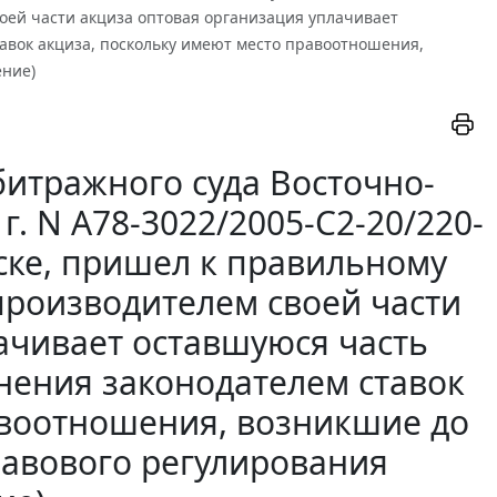
воей части акциза оптовая организация уплачивает
авок акциза, поскольку имеют место правоотношения,
ение)
итражного суда Восточно-
г. N А78-3022/2005-С2-20/220-
иске, пришел к правильному
 производителем своей части
ачивает оставшуюся часть
нения законодателем ставок
авоотношения, возникшие до
равового регулирования