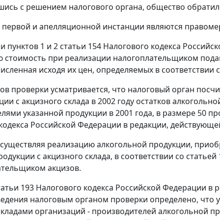
шись с решением налогового органа, общество обратил
 первой и апелляционной инстанции являются правом
ии
пунктов 1
и
2 статьи 154
Налогового кодекса Российск
 стоимость при реализации налогоплательщиком подак
численная исходя их цен, определяемых в соответствии 
ов проверки усматривается, что налоговый орган пос
ции с акцизного склада в 2002 году остатков алкогольн
лями указанной продукции в 2001 года, в размере 50 пр
кодекса Российской Федерации в редакции, действующей 
существляя реализацию алкогольной продукции, приоб
родукции с акцизного склада, в соответствии со
статьей 
ательщиком акцизов.
татьи 193
Налогового кодекса Российской Федерации в р
едения налоговым органом проверки определено, что у
кладами организаций - производителей алкогольной п