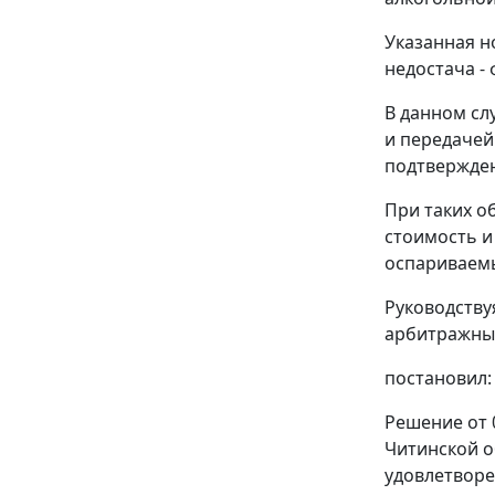
Указанная
н
недостача -
В данном сл
и передачей
подтвержден
При таких о
стоимость и
оспариваем
Руководств
арбитражный
постановил:
Решение от 
Читинской о
удовлетворе