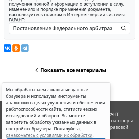
получения полной информации о вступлении в силу,
изменениях и порядке применения документа,
воспользуйтесь поиском в Интернет-версии системы
ГАРАНТ:
Показать все материалы
Мы обрабатываем локальные данные
браузера и используем инструменты
аналитики в целях улучшения и обеспечения
работоспособности сайта, статистических
© ООО "НПП "ГАРАНТ-СЕРВИС", 2026. Система ГАРАНТ
исследований и обзоров. Вы можете
выпускается с 1990 года. Компания "Гарант" и ее партнеры
запретить обработку указанных данных в
являются участниками Российской ассоциации правовой
настройках браузера. Пожалуйста,
информации ГАРАНТ.
ознакомьтесь с условиями их обработки
.