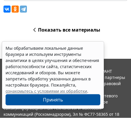
Показать все материалы
Мы обрабатываем локальные данные
браузера и используем инструменты
аналитики в целях улучшения и обеспечения
работоспособности сайта, статистических
© ООО "НПП "ГАРАНТ-СЕРВИС", 2026. Система ГАРАНТ
исследований и обзоров. Вы можете
выпускается с 1990 года. Компания "Гарант" и ее партнеры
запретить обработку указанных данных в
являются участниками Российской ассоциации правовой
настройках браузера. Пожалуйста,
информации ГАРАНТ.
ознакомьтесь с условиями их обработки
.
Портал ГАРАНТ.РУ зарегистрирован в качестве сетевого
Принять
издания Федеральной службой по надзору в сфере
связи,информационных технологий и массовых
коммуникаций (Роскомнадзором), Эл № ФС77-58365 от 18
июня 2014 года.
16+