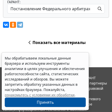
ГАРАНТ:
Показать все материалы
Мы обрабатываем локальные данные
браузера и используем инструменты
аналитики в целях улучшения и обеспечения
работоспособности сайта, статистических
© ООО "НПП "ГАРАНТ-СЕРВИС", 2026. Система ГАРАНТ
исследований и обзоров. Вы можете
выпускается с 1990 года. Компания "Гарант" и ее партнеры
запретить обработку указанных данных в
являются участниками Российской ассоциации правовой
настройках браузера. Пожалуйста,
информации ГАРАНТ.
ознакомьтесь с условиями их обработки
.
Портал ГАРАНТ.РУ зарегистрирован в качестве сетевого
Принять
издания Федеральной службой по надзору в сфере
связи,информационных технологий и массовых