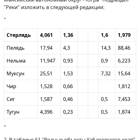
"Реки" изложить в следующей редакции:
"
Стерлядь
4,061
1,36
1,6
1,979
Пелядь
17,94
4,3
14,3
88,46
Нельма
11,947
0,93
0,9
6,223
Муксун
25,51
1,53
7,32
15,64
Чир
1,528
0,66
1,812
Сиг
1,587
0,46
0,5
7,453
Тугун
4,396
0,23
0,5
1,874
"
2. В таблице 51 "Водные объекты Хабаровского края"