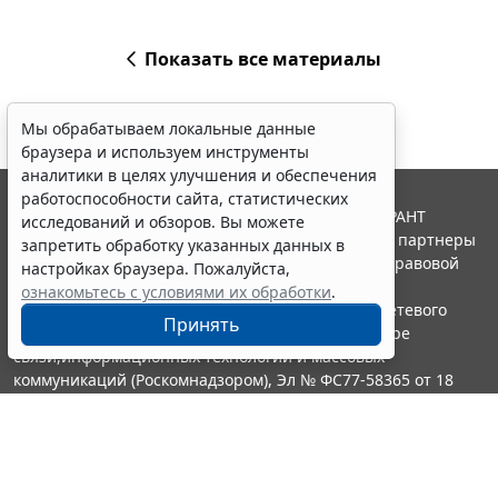
Показать все материалы
Мы обрабатываем локальные данные
браузера и используем инструменты
аналитики в целях улучшения и обеспечения
работоспособности сайта, статистических
© ООО "НПП "ГАРАНТ-СЕРВИС", 2026. Система ГАРАНТ
исследований и обзоров. Вы можете
выпускается с 1990 года. Компания "Гарант" и ее партнеры
запретить обработку указанных данных в
являются участниками Российской ассоциации правовой
настройках браузера. Пожалуйста,
информации ГАРАНТ.
ознакомьтесь с условиями их обработки
.
Портал ГАРАНТ.РУ зарегистрирован в качестве сетевого
Принять
издания Федеральной службой по надзору в сфере
связи,информационных технологий и массовых
коммуникаций (Роскомнадзором), Эл № ФС77-58365 от 18
июня 2014 года.
16+
Контакты
8-800-200-88-88