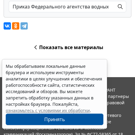
Показать все материалы
Мы обрабатываем локальные данные
браузера и используем инструменты
аналитики в целях улучшения и обеспечения
работоспособности сайта, статистических
© ООО "НПП "ГАРАНТ-СЕРВИС", 2026. Система ГАРАНТ
исследований и обзоров. Вы можете
выпускается с 1990 года. Компания "Гарант" и ее партнеры
запретить обработку указанных данных в
являются участниками Российской ассоциации правовой
настройках браузера. Пожалуйста,
информации ГАРАНТ.
ознакомьтесь с условиями их обработки
.
Портал ГАРАНТ.РУ зарегистрирован в качестве сетевого
Принять
издания Федеральной службой по надзору в сфере
связи,информационных технологий и массовых
коммуникаций (Роскомнадзором), Эл № ФС77-58365 от 18