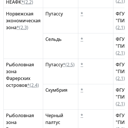
(2.1)
НЕАФК
*(2.2)
Норвежская
Путассу
*
ФГУП
экономическая
"ПИН
зона
*(2.3)
(2.1)
Сельдь
*
ФГУП
"ПИН
(2.1)
Рыболовная
Путассу
*(2.5)
*
ФГУП
зона
"ПИН
Фарерских
(2.1)
островов
*(2.4)
Скумбрия
*
ФГУП
"ПИН
(2.1)
Рыболовная
Черный
*
ФГУП
зона
палтус
"ПИН