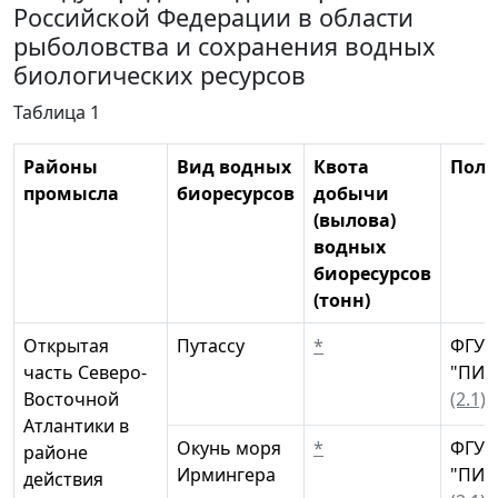
Российской Федерации в области
рыболовства и сохранения водных
биологических ресурсов
Таблица 1
Районы
Вид водных
Квота
Поль
промысла
биоресурсов
добычи
(вылова)
водных
биоресурсов
(тонн)
Открытая
Путассу
*
ФГУП
часть Северо-
"ПИН
Восточной
(2.1)
Атлантики в
Окунь моря
*
ФГУП
районе
Ирмингера
"ПИН
действия