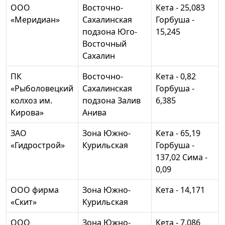
ООО
Восточно-
Кета - 25,083
«Меридиан»
Сахалинская
Горбуша -
подзона Юго-
15,245
Восточный
Сахалин
ПК
Восточно-
Кета - 0,82
«Рыболовецкий
Сахалинская
Горбуша -
колхоз им.
подзона Залив
6,385
Кирова»
Анива
ЗАО
Зона Южно-
Кета - 65,19
«Гидрострой»
Курильская
Горбуша -
137,02 Сима -
0,09
ООО фирма
Зона Южно-
Кета - 14,171
«Скит»
Курильская
ООО
Зона Южно-
Кета - 7,086