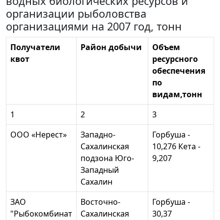
водных биологических ресурсов и
организации рыболовства
организациями на 2007 год, тонн
Получатели
Район добычи
Объем
квот
ресурсного
обеспечения
по
видам,тонн
1
2
3
ООО «Нерест»
Западно-
Горбуша -
Сахалинская
10,276 Кета -
подзона Юго-
9,207
Западный
Сахалин
ЗАО
Восточно-
Горбуша -
"Рыбокомбинат
Сахалинская
30,37