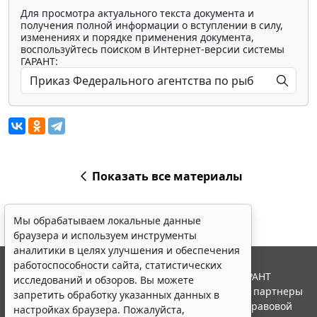
Для просмотра актуального текста документа и
получения полной информации о вступлении в силу,
изменениях и порядке применения документа,
воспользуйтесь поиском в Интернет-версии системы
ГАРАНТ:
Показать все материалы
Мы обрабатываем локальные данные
браузера и используем инструменты
аналитики в целях улучшения и обеспечения
работоспособности сайта, статистических
© ООО "НПП "ГАРАНТ-СЕРВИС", 2026. Система ГАРАНТ
исследований и обзоров. Вы можете
выпускается с 1990 года. Компания "Гарант" и ее партнеры
запретить обработку указанных данных в
являются участниками Российской ассоциации правовой
настройках браузера. Пожалуйста,