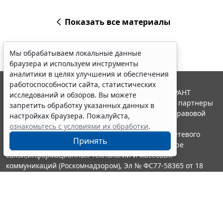
Показать все материалы
Мы обрабатываем локальные данные
браузера и используем инструменты
аналитики в целях улучшения и обеспечения
работоспособности сайта, статистических
© ООО "НПП "ГАРАНТ-СЕРВИС", 2026. Система ГАРАНТ
исследований и обзоров. Вы можете
выпускается с 1990 года. Компания "Гарант" и ее партнеры
запретить обработку указанных данных в
являются участниками Российской ассоциации правовой
настройках браузера. Пожалуйста,
информации ГАРАНТ.
ознакомьтесь с условиями их обработки
.
Портал ГАРАНТ.РУ зарегистрирован в качестве сетевого
Принять
издания Федеральной службой по надзору в сфере
связи,информационных технологий и массовых
коммуникаций (Роскомнадзором), Эл № ФС77-58365 от 18
июня 2014 года.
16+
Контакты
8-800-200-88-88