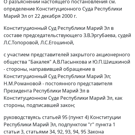
О разъяснении настоящего постановления см.
определение
Конституционного Суда Республики
Марий Эл от 22 декабря 2000 г.
Конституционный Суд Республики Марий Эл в
составе председательствующего З.В.Эргубаева, судей
Л.С.Топоровой, Л.С.Егошиной,
с участием представителей закрытого акционерного
общества "Бакалея" А.В.Пасынкова и Ю.П.Шишкиной
- стороны, направившей обращение в
Конституционный Суд Республики Марий Эл;
Н.М.Романовой - постоянного представителя
Президента Республики Марий Эл в
Конституционном Суде Республики Марий Эл, как
стороны, подписавшей закон;
руководствуясь
статьей 95 (пункт 4)
Конституции
Республики Марий Эл,
подпунктом "г" пункта 1
статьи 3
,
статьями 34
,
92
,
93
,
94
,
95
Закона