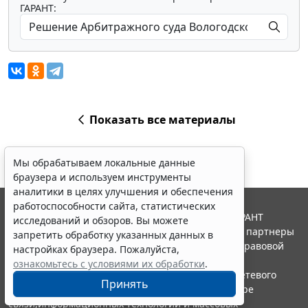
ГАРАНТ:
Показать все материалы
Мы обрабатываем локальные данные
браузера и используем инструменты
аналитики в целях улучшения и обеспечения
работоспособности сайта, статистических
© ООО "НПП "ГАРАНТ-СЕРВИС", 2026. Система ГАРАНТ
исследований и обзоров. Вы можете
выпускается с 1990 года. Компания "Гарант" и ее партнеры
запретить обработку указанных данных в
являются участниками Российской ассоциации правовой
настройках браузера. Пожалуйста,
информации ГАРАНТ.
ознакомьтесь с условиями их обработки
.
Портал ГАРАНТ.РУ зарегистрирован в качестве сетевого
Принять
издания Федеральной службой по надзору в сфере
связи,информационных технологий и массовых