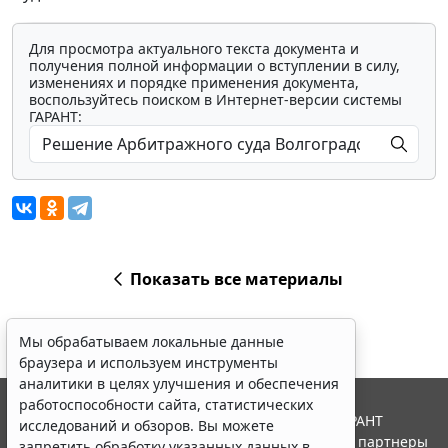
Для просмотра актуального текста документа и
получения полной информации о вступлении в силу,
изменениях и порядке применения документа,
воспользуйтесь поиском в Интернет-версии системы
ГАРАНТ:
Показать все материалы
Мы обрабатываем локальные данные
браузера и используем инструменты
аналитики в целях улучшения и обеспечения
работоспособности сайта, статистических
© ООО "НПП "ГАРАНТ-СЕРВИС", 2026. Система ГАРАНТ
исследований и обзоров. Вы можете
выпускается с 1990 года. Компания "Гарант" и ее партнеры
запретить обработку указанных данных в