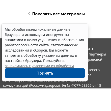
Показать все материалы
Мы обрабатываем локальные данные
браузера и используем инструменты
аналитики в целях улучшения и обеспечения
работоспособности сайта, статистических
© ООО "НПП "ГАРАНТ-СЕРВИС", 2026. Система ГАРАНТ
исследований и обзоров. Вы можете
выпускается с 1990 года. Компания "Гарант" и ее партнеры
запретить обработку указанных данных в
являются участниками Российской ассоциации правовой
настройках браузера. Пожалуйста,
информации ГАРАНТ.
ознакомьтесь с условиями их обработки
.
Портал ГАРАНТ.РУ зарегистрирован в качестве сетевого
Принять
издания Федеральной службой по надзору в сфере
связи,информационных технологий и массовых
коммуникаций (Роскомнадзором), Эл № ФС77-58365 от 18
июня 2014 года.
16+
Контакты
8-800-200-88-88