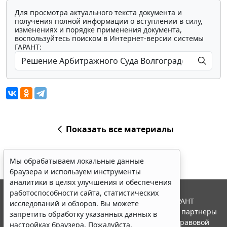
Для просмотра актуального текста документа и
получения полной информации о вступлении в силу,
изменениях и порядке применения документа,
воспользуйтесь поиском в Интернет-версии системы
ГАРАНТ:
Показать все материалы
Мы обрабатываем локальные данные
браузера и используем инструменты
аналитики в целях улучшения и обеспечения
работоспособности сайта, статистических
© ООО "НПП "ГАРАНТ-СЕРВИС", 2026. Система ГАРАНТ
исследований и обзоров. Вы можете
выпускается с 1990 года. Компания "Гарант" и ее партнеры
запретить обработку указанных данных в
являются участниками Российской ассоциации правовой
настройках браузера. Пожалуйста,