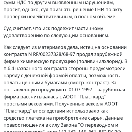
сумм НДС по другим выявленным нарушениям,
просит, однако, суд признать решение ГНИ по акту
проверки недействительным, в полном объеме.
Суд считает, что иск подлежит частичному
удовлетворению по следующим основаниям.
Как следует из материалов дела, истец на основании
контракта N RF/00237328/68-97 продал зарубежной
фирме химическую продукцию (поливинилхлорид). В
п.6.4 названного контракта стороны предусмотрели
наряду с денежной формой оплаты, возможность
оплаты ценными бумагами (смотр. контракт). За
поставленную продукцию с 01.07.1997 г. зарубежная
фирма рассчитывалась с АООТ "Пласткард"
простыми векселями. Полученные векселя АООТ
"Пласткард" впоследствии использовало как
средство платежа на приобретение сырья. Данные
правоотношения в силу
Закона
"О переводном и
простом векселе",
ст.ст.142-143
,
146
,
861, 862
ГК РФ,