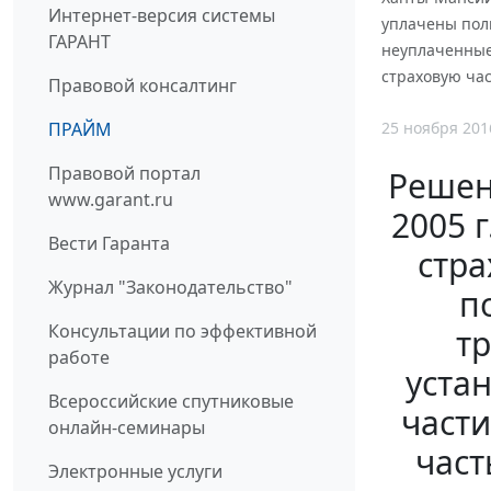
Интернет-версия системы
уплачены пол
ГАРАНТ
неуплаченные 
страховую час
Правовой консалтинг
25 ноября 201
ПРАЙМ
Правовой портал
Решен
www.garant.ru
2005 
Вести Гаранта
стра
Журнал "Законодательство"
п
Консультации по эффективной
т
работе
уста
Всероссийские спутниковые
части
онлайн-семинары
част
Электронные услуги