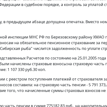
Федерации в судебном порядке, а контроль за уплатой 
, в предыдущем абзаце допущена опечатка. Вместо номер
ой инспекции МНС РФ по Березовскому району ХМАО п
зносам на обязательное пенсионное страхование за перио
"Сибирская рыба" числится задолженность по уплате ст
дставленных Расчетов по состоянию на 25.01.2005 года за
были начислены страховые взносы:на страховую часть пен
ме: 1 107 330 руб.30 коп.
вии с реестром поступления платежей от страхователя 
носов составила: на страховую часть пенсии - 5 791 373,
твие того, что начисленные суммы страховых взносов н
ую часть пенсии в сумме 775182,83 руб., на накопительну