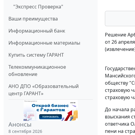
"Экспресс Проверка"
Ваши преимущества
Информационный банк
Решение Арб
от 26 апреля
Информационные материалы
(извлечение
Купить систему ГАРАНТ
Телекоммуникационное
Государстве
обновление
Мансийского
обществу "Си
АНО ДПО «Образовательный
страховую ча
центр ГАРАНТ»
страховую ча
До начала р
взыскания ст
Анонсы
ответчика О
пени на стра
8 сентября 2026