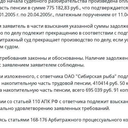
до начала судебного разбирательства произведена опл
асть пенсии в сумме 775 182,83 руб., что подтверждаетс
01.2005 г. по 20.04.2005г., платежным поручением от 11.04
ем заявитель в части взыскания указанной суммы задолже
о по делу подлежит прекращению в соответствии с
подп
итражный суд прекращает производство по делу, если уст
м судом.
требования законны и обоснованны. Наличие задолжен
 заявлением заявителем соблюдены.
и изложенного, с ответчика ОАО "Сибирская рыба" подл
накопительную часть трудовой пенсии, 410414 руб. 50 ко
на накопительную часть пенсии, всего 695 039 руб. 91 коп
вии со
статьей 110
АПК РФ с ответчика подлежит взыска
ально удовлетворению заявленных требований.
уясь
статьями 168-176
Арбитражного процессуального ко