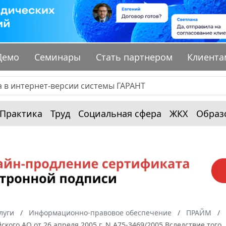
Демо
Семинары
Стать партнером
Клиента
Практика
Труд
Социальная сфера
ЖКХ
Образ
луги
Информационно-правовое обеспечение
ПРАЙМ
кого АО от 26 апреля 2005 г. N А75-3469/2005 Вследствие того