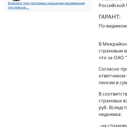
Выберите тему программы повышения квалификации
Российской 
для юристов ...
ГАРАНТ:
По-видимому
В Межрайонн
страховым в
что за ОАО 
Согласно пре
ответчиком 
пенсии в сум
В соответст
страховых вз
руб. Вследс
недоимка:
- на страхов