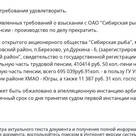
требования удовлетворить.
заявленных требований о взыскании с ОАО "Сибирская ры
нсии - производство по делу прекратить.
 с открытого акционерного общества "Сибирская рыба"
зовский район, п.Березово, ул.Дуркина - 6, (зарегистр
 район", свидетельство о государственной регистрации 49
ьную часть трудовой пенсии, 410414 руб. 50 коп.-пени н
ую часть пенсии, всего 695 039руб.91коп. - в пользу Г
ом районе ХМАО - Югры, а также 11 387 руб. 31 коп. го
ет быть обжаловано в апелляционную инстанцию арбит
сячный срок со дня принятия судом первой инстанции н
тра актуального текста документа и получения полной информа
 документа, воспользуйтесь поиском в Интернет-версии систе