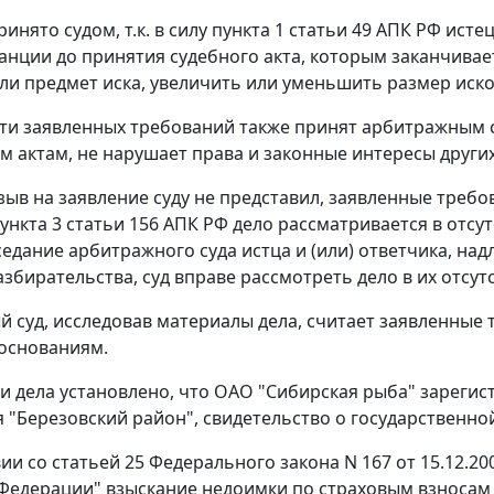
инято судом, т.к. в силу
пункта 1 статьи 49
АПК РФ истец
анции до принятия судебного акта, которым заканчивае
ли предмет иска, увеличить или уменьшить размер иск
сти заявленных требований также принят арбитражным 
 актам, не нарушает права и законные интересы других
зыв на заявление суду не представил, заявленные требов
ункта 3 статьи 156
АПК РФ дело рассматривается в отсут
седание арбитражного суда истца и (или) ответчика, н
збирательства, суд вправе рассмотреть дело в их отсут
 суд, исследовав материалы дела, считает заявленны
основаниям.
 дела установлено, что ОАО "Сибирская рыба" зареги
"Березовский район", свидетельство о государственной 
вии со
статьей 25
Федерального закона N 167 от 15.12.20
Федерации" взыскание недоимки по страховым взносам