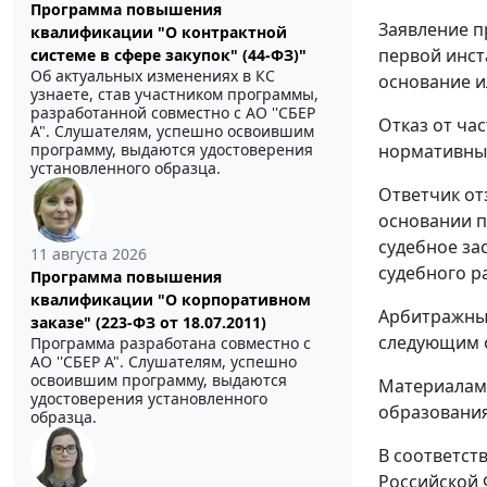
Программа повышения
Заявление пр
квалификации "О контрактной
первой инст
системе в сфере закупок" (44-ФЗ)"
Об актуальных изменениях в КС
основание и
узнаете, став участником программы,
разработанной совместно с АО ''СБЕР
Отказ от ча
А". Слушателям, успешно освоившим
программу, выдаются удостоверения
нормативным
установленного образца.
Ответчик от
основании
п
судебное за
11 августа 2026
судебного ра
Программа повышения
квалификации "О корпоративном
Арбитражный
заказе" (223-ФЗ от 18.07.2011)
следующим 
Программа разработана совместно с
АО ''СБЕР А". Слушателям, успешно
освоившим программу, выдаются
Материалами
удостоверения установленного
образования 
образца.
В соответст
Российской 