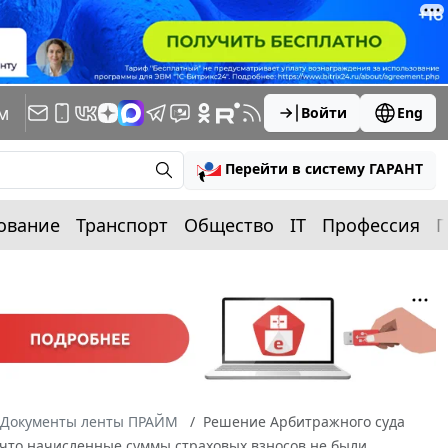
м
Войти
Eng
Перейти в систему ГАРАНТ
ование
Транспорт
Общество
IT
Профессия
П
Документы ленты ПРАЙМ
Решение Арбитражного суда
, что начисленные суммы страховых взносов не были