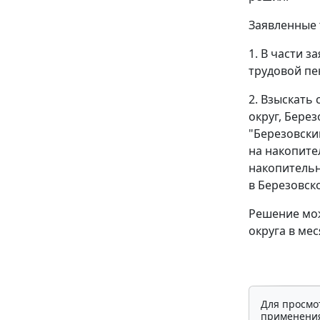
Заявленные 
1. В части 
трудовой пе
2. Взыскать
округ, Бере
"Березовский
на накопител
накопительн
в Березовск
Решение мож
округа в ме
Для просмо
применения