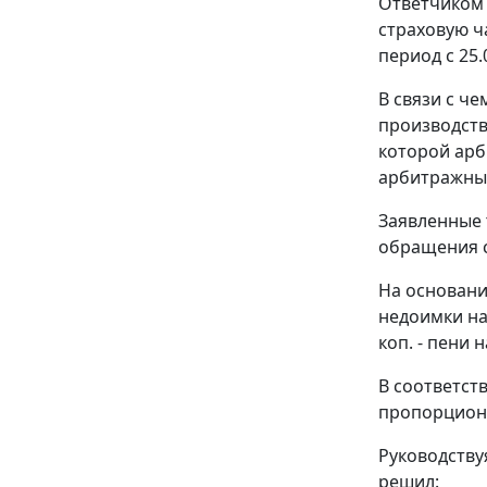
Ответчиком 
страховую ч
период с 25.
В связи с ч
производств
которой арб
арбитражны
Заявленные 
обращения с
На основани
недоимки на 
коп. - пени 
В соответст
пропорцион
Руководств
решил: