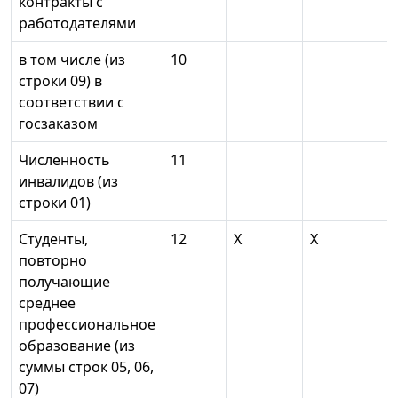
контракты с
работодателями
в том числе (из
10
строки 09) в
соответствии с
госзаказом
Численность
11
инвалидов (из
строки 01)
Студенты,
12
X
X
повторно
получающие
среднее
профессиональное
образование (из
суммы строк 05, 06,
07)