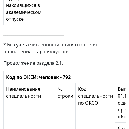
находящихся в
академическом
отпуске
______________________________
* Без учета численности принятых в счет
пополнения старших курсов.
Продолжение раздела 2.1.
Код по ОКЕИ: человек - 792
Наименование
№
Код
Выпу
специальности
строки
специальности
01.10
по ОКСО
с ди
про
обра
базо