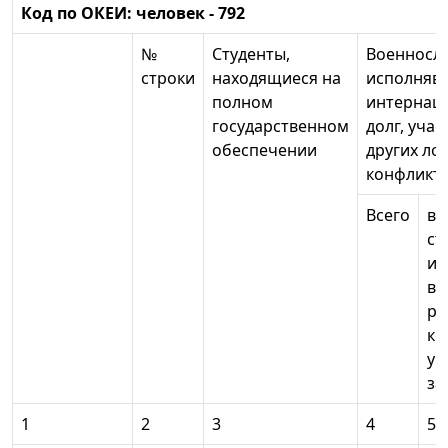
Код по ОКЕИ: человек - 792
№
Студенты,
Военносл
строки
находящиеся на
исполняв
полном
интернац
государственном
долг, учас
обеспечении
других ло
конфликт
Всего
в 
ст
ин
вс
ра
ко
ув
за
1
2
3
4
5