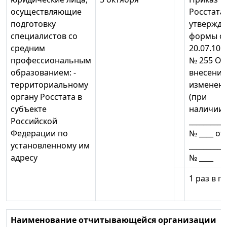
осуществляющие
Росстата
подготовку
утвержд
специалистов со
формы о
средним
20.07.10
профессиональным
№ 255 О
образованием: -
внесении
территориальному
изменен
органу Росстата в
(при
субъекте
наличии)
Российской
_________
Федерации по
№ ____ от
установленному им
_________
адресу
№ ____
1 раз в г
Наименование отчитывающейся организации