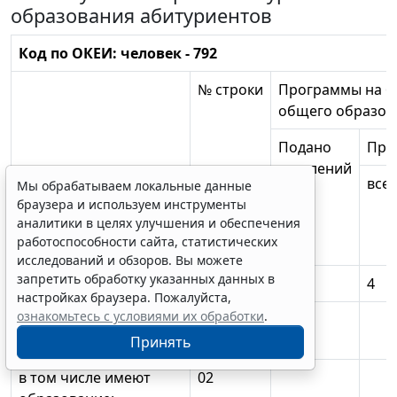
образования абитуриентов
Код по ОКЕИ: человек - 792
Мы обрабатываем локальные данные
браузера и используем инструменты
№ строки
Программы на б
аналитики в целях улучшения и обеспечения
работоспособности сайта, статистических
общего образов
исследований и обзоров. Вы можете
запретить обработку указанных данных в
Подано
При
настройках браузера. Пожалуйста,
заявлений
все
ознакомьтесь с условиями их обработки
.
Принять
Erid: 4CQwVszH9pWwojUA9Q3
Реклама
1
2
3
4
Получите полный доступ к системе
Всего (сумма строк 02,
01
ГАРАНТ бесплатно на 3 дня!
07, 09, 11, 13)
Получить доступ
в том числе имеют
02