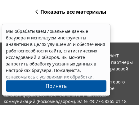
Показать все материалы
Мы обрабатываем локальные данные
браузера и используем инструменты
аналитики в целях улучшения и обеспечения
работоспособности сайта, статистических
© ООО "НПП "ГАРАНТ-СЕРВИС", 2026. Система ГАРАНТ
исследований и обзоров. Вы можете
выпускается с 1990 года. Компания "Гарант" и ее партнеры
запретить обработку указанных данных в
являются участниками Российской ассоциации правовой
настройках браузера. Пожалуйста,
информации ГАРАНТ.
ознакомьтесь с условиями их обработки
.
Портал ГАРАНТ.РУ зарегистрирован в качестве сетевого
Принять
издания Федеральной службой по надзору в сфере
связи,информационных технологий и массовых
коммуникаций (Роскомнадзором), Эл № ФС77-58365 от 18
июня 2014 года.
16+
Контакты
8-800-200-88-88