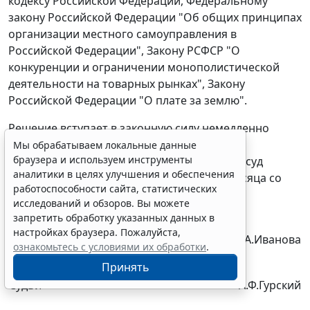
кодексу
Российской Федерации,
Федеральному
закону
Российской Федерации "Об общих принципах
организации местного самоуправления в
Российской Федерации",
Закону
РСФСР "О
конкуренции и ограничении монополистической
деятельности на товарных рынках",
Закону
Российской Федерации "О плате за землю".
Решение вступает в законную силу немедленно
после его принятия. Решение может быть
Мы обрабатываем локальные данные
браузера и используем инструменты
обжаловано в Федеральный арбитражный суд
аналитики в целях улучшения и обеспечения
Восточно-Сибирского округа в течение месяца со
работоспособности сайта, статистических
дня вступления в законную силу.
исследований и обзоров. Вы можете
запретить обработку указанных данных в
настройках браузера. Пожалуйста,
Председательствующий судья
Е.А.Иванова
ознакомьтесь с условиями их обработки
.
Принять
Судьи
А.Ф.Гурский