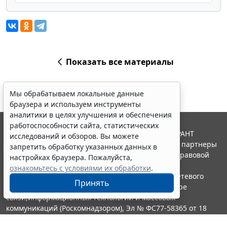
Мы обрабатываем локальные данные
браузера и используем инструменты
аналитики в целях улучшения и обеспечения
работоспособности сайта, статистических
исследований и обзоров. Вы можете
Показать все материалы
запретить обработку указанных данных в
настройках браузера. Пожалуйста,
ознакомьтесь с условиями их обработки
.
Принять
© ООО "НПП "ГАРАНТ-СЕРВИС", 2026. Система ГАРАНТ
выпускается с 1990 года. Компания "Гарант" и ее партнеры
Erid: 4CQwVszH9pWwojUA9Q3
Реклама
являются участниками Российской ассоциации правовой
информации ГАРАНТ.
Получите полный доступ к системе
Портал ГАРАНТ.РУ зарегистрирован в качестве сетевого
ГАРАНТ бесплатно на 3 дня!
издания Федеральной службой по надзору в сфере
Получить доступ
связи,информационных технологий и массовых
коммуникаций (Роскомнадзором), Эл № ФС77-58365 от 18
июня 2014 года.