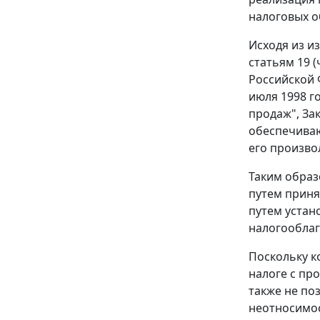
налоговых о
Исходя из 
статьям 19 (
Российской 
июля 1998 г
продаж", За
обеспечиваю
его произво
Таким образ
путем приня
путем устан
налогооблаг
Поскольку к
налоге с пр
также не по
неотносимос