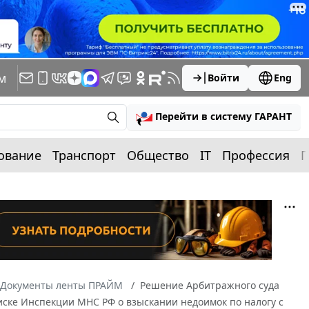
м
Войти
Eng
Перейти в систему ГАРАНТ
ование
Транспорт
Общество
IT
Профессия
П
Документы ленты ПРАЙМ
Решение Арбитражного суда
в иске Инспекции МНС РФ о взыскании недоимок по налогу с