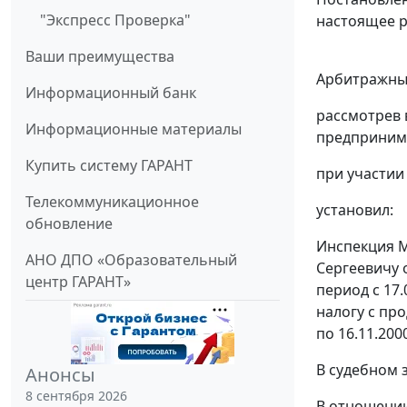
"Экспресс Проверка"
настоящее р
Ваши преимущества
Арбитражный
Информационный банк
рассмотрев 
Информационные материалы
предпринима
Купить систему ГАРАНТ
при участии
Телекоммуникационное
установил:
обновление
Инспекция М
АНО ДПО «Образовательный
Сергеевичу о
центр ГАРАНТ»
период с 17.
налогу с про
по 16.11.200
В судебном 
Анонсы
8 сентября 2026
В отношении