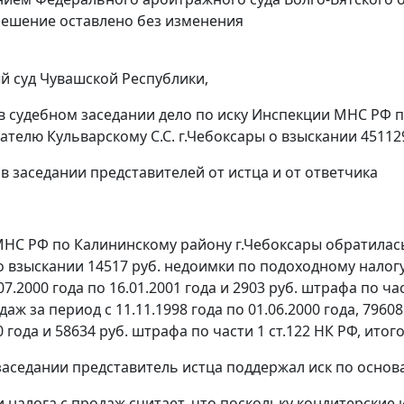
ешение оставлено без изменения
 суд Чувашской Республики,
в судебном заседании дело по иску Инспекции МНС РФ п
телю Кульварскому С.С. г.Чебоксары о взыскании 451129 
 в заседании представителей от истца и от ответчика
НС РФ по Калининскому району г.Чебоксары обратилас
 взыскании 14517 руб. недоимки по подоходному налогу за
07.2000 года по 16.01.2001 года и 2903 руб. штрафа по
час
даж за период с 11.11.1998 года по 01.06.2000 года, 79608
0 года и 58634 руб. штрафа по
части 1 ст.122
НК РФ, итого
заседании представитель истца поддержал иск по основ
 налога с продаж считает, что поскольку кондитерские