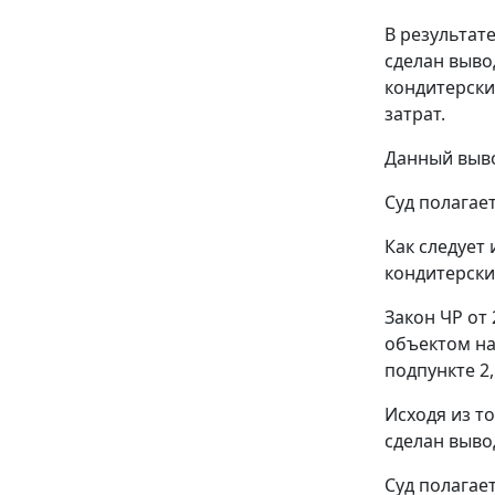
В результат
сделан выво
кондитерски
затрат.
Данный вывод
Суд полагае
Как следует
кондитерски
Закон ЧР от 
объектом н
подпункте 2
Исходя из т
сделан выво
Суд полагае