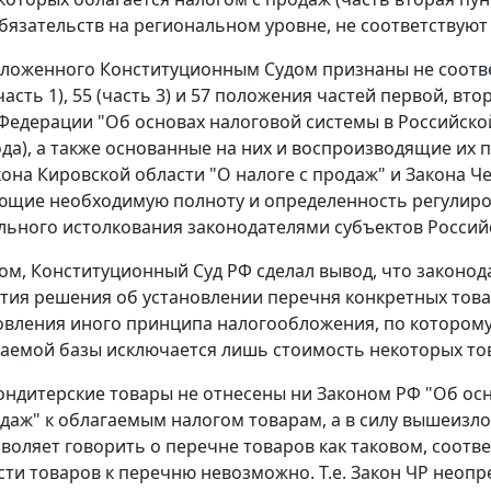
бязательств на региональном уровне, не соответствую
изложенного Конституционным Судом признаны не соо
часть 1)
,
55 (часть 3)
и
57
положения
частей первой, втор
Федерации "Об основах налоговой системы в Российско
ода), а также основанные на них и воспроизводящие их
кона Кировской области "О налоге с продаж" и
Закона
Че
щие необходимую полноту и определенность регулиров
льного истолкования законодателями субъектов Росси
ом, Конституционный Суд РФ сделал вывод, что законо
тия решения об установлении перечня конкретных товар
овления иного принципа налогообложения, по которому 
аемой базы исключается лишь стоимость некоторых то
ондитерские товары не отнесены ни
Законом
РФ "Об осн
одаж" к облагаемым налогом товарам, а в силу вышеиз
зволяет говорить о перечне товаров как таковом, соотв
ти товаров к перечню невозможно. Т.е.
Закон
ЧР неопре