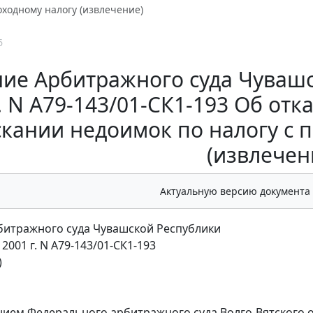
ходному налогу (извлечение)
6
ие Арбитражного суда Чувашс
г. N А79-143/01-СК1-193 Об от
скании недоимок по налогу с 
(извлечен
Актуальную версию документа
итражного суда Чувашской Республики
 2001 г. N А79-143/01-СК1-193
)
нием
Федерального арбитражного суда Волго-Вятского окр