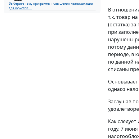
Выберите тему программы повышения квалификации
для юристов ...
В отношении
т.к. товар 
(остатка) за
при заполне
нарушены ре
потому данн
периоде, в 
по данной на
списаны пре
Основывает 
однако нало
Заслушав по
удовлетворе
Как следует 
году, 7 июн
налогооблож