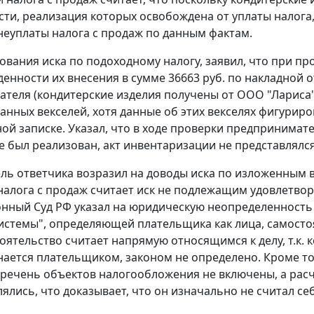
ти, реализация которых освобождена от уплаты налог
еуплаты налога с продаж по данным фактам.
ования иска по подоходному налогу, заявил, что при пр
енности их внесения в сумме 36663 руб. по накладной о
теля (кондитерские изделия получены от ООО "Лариса").
анных векселей, хотя данные об этих векселях фигуриро
ой записке. Указал, что в ходе проверки предпринимате
е был реализован, акт инвентаризации не представлялся
ль ответчика возразил на доводы иска по изложенным в
алога с продаж считает иск не подлежащим удовлетворе
нный Суд РФ указал на юридическую неопределенность
истемы", определяющей плательщика как лица, самосто
оятельство считает напрямую относящимся к делу, т.к. 
нается плательщиком, законом не определено. Кроме то
еречень объектов налогообложения не включены, а рас
лялись, что доказывает, что он изначально не считал се