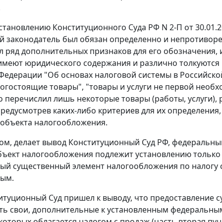
.
становлению
Конституционного Суда РФ N 2-П от 30.01.2
 законодатель был обязан определенно и непротиворе
ел ряд дополнительных признаков для его обозначения, 
имеют юридического содержания и различно толкуютс
Федерации "Об основах налоговой системы в Российской 
рогостоящие товары", "товары и услуги не первой необх
 перечислил лишь некоторые товары (работы, услуги),
предусмотрев каких-либо критериев для их определения,
объекта налогообложения.
ом, делает вывод Конституционный Суд РФ, федеральны
объект налогообложения подлежит установлению тольк
ый существенный элемент налогообложения по налогу 
ным.
итуционный Суд пришел к выводу, что предоставление 
ть свои, дополнительные к установленным федеральным 
которых облагается налогом с продаж (
часть вторая пун