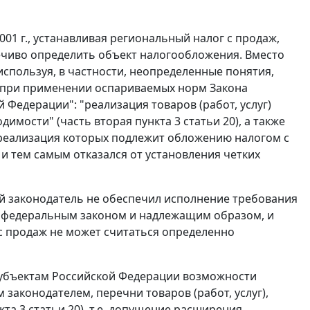
001 г., устанавливая региональный налог с продаж,
чиво определить объект налогообложения. Вместо
используя, в частности, неопределенные понятия,
я при применении оспариваемых норм
Закона
Федерации": "реализация товаров (работ, услуг)
одимости" (
часть вторая пункта 3 статьи 20
), а также
 реализация которых подлежит обложению налогом с
 и тем самым отказался от установления четких
й законодатель не обеспечил исполнение требования
о федеральным законом и надлежащим образом, и
с продаж не может считаться определенно
субъектам Российской Федерации возможности
законодателем, перечни товаров (работ, услуг),
кта 3 статьи 20
), т.е. допущение расширения