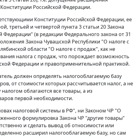
т
Конституции
Российской Федерации.
тветствующими
Конституции
Российской Федерации, ее
ой, третьей и четвертой пункта 3 статьи 20
Закона
й Федерации" (в редакции
Федерального закона
от 31
 положения
Закона
Чувашской Республики "О налоге с
лябинской области "О налоге с продаж", как не
ания налога с продаж, что порождает возможность
йской Федерации и правоприменительной практикой.
датель должен определять налогооблагаемую базу
ов, от стоимости которых рассчитывается налог, а не
налогом облагаются все товары, а из
варов первой необходимости.
овах налоговой системы в РФ", ни
Законом
ЧР "О
ложенного формулировка
Закона
ЧР "другие товары"
етственно и сделать вывод об относимости или
деленно расширил налогооблагаемую базу, но сам