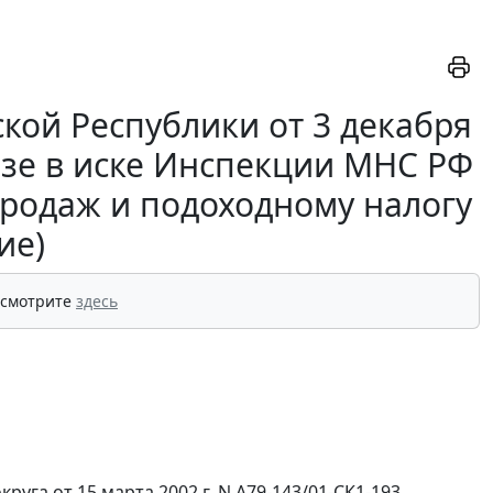
кой Республики от 3 декабря
казе в иске Инспекции МНС РФ
продаж и подоходному налогу
ие)
 смотрите
здесь
уга от 15 марта 2002 г. N А79-143/01-СК1-193