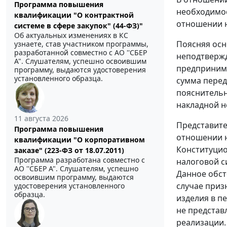
Программа повышения
необходимос
квалификации "О контрактной
отношении н
системе в сфере закупок" (44-ФЗ)"
Об актуальных изменениях в КС
Поясняя осн
узнаете, став участником программы,
разработанной совместно с АО ''СБЕР
неподтвержд
А". Слушателям, успешно освоившим
предпринима
программу, выдаются удостоверения
установленного образца.
сумма перед
пояснительн
накладной н
11 августа 2026
Представите
Программа повышения
отношении н
квалификации "О корпоративном
Конституцио
заказе" (223-ФЗ от 18.07.2011)
Программа разработана совместно с
налоговой с
АО ''СБЕР А". Слушателям, успешно
Данное обст
освоившим программу, выдаются
случае приз
удостоверения установленного
образца.
изделия в п
не представ
реализации.