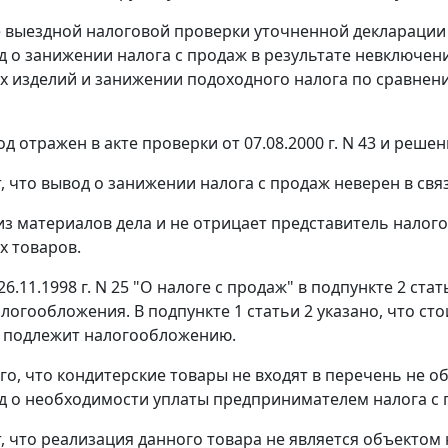
е выездной налоговой проверки уточненной декларации 
д о занижении налога с продаж в результате невключе
х изделий и занижении подоходного налога по сравнен
 отражен в акте проверки от 07.08.2000 г. N 43 и решении
т, что вывод о занижении налога с продаж неверен в св
 из материалов дела и не отрицает представитель налог
х товаров.
26.11.1998 г. N 25 "О налоге с продаж" в
подпункте 2 стат
алогообложения. В
подпункте 1 статьи 2
указано, что ст
, подлежит налогообложению.
ого, что кондитерские товары не входят в перечень не 
д о необходимости уплаты предпринимателем налога с п
т, что реализация данного товара не является объекто