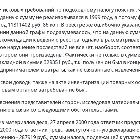
 исковых требований по подоходному налогу пояснил, чт
на данную сумму не реализовывался в 1999 году, а потом
 год 11811402 руб. 86 коп. В реестре же ошибочно указа
нии данной графы подразумевалось, что на данную сум
комендации к ведению реестра, однако в рассматриваем
ое нарушение последствий не влечет, наоборот, соотве
котором они произведены. Фактически не только в сумме
кладной в сумме 329351 руб., т.к. получен он был в кон
дпринимателем в затраты, как не связанные с извлечени
свои доводы также на акте инвентаризации товарных ос
говым органом затребован не был.
яснения представителей сторон, исследовав материалы 
нию в связи со следующими обстоятельствами.
из материалов дела, 27 апреля 2000 года ответчик предс
я 2000 года ответчик представил уточненную деклараци
ению - 287919 руб., суммы налога, подлежащей к уплате