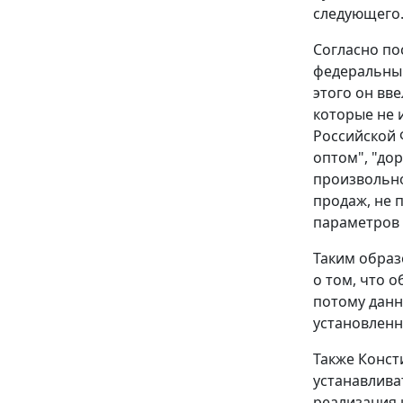
следующего
Согласно
по
федеральный
этого он вв
которые не 
Российской 
оптом", "до
произвольно
продаж, не 
параметров 
Таким образ
о том, что 
потому данн
установлен
Также Конст
устанавлива
реализация 