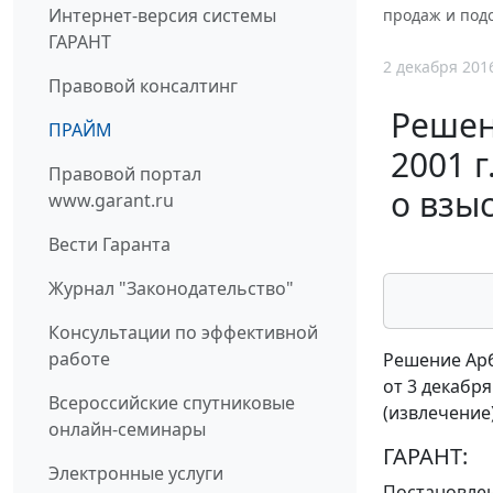
Интернет-версия системы
продаж и подо
ГАРАНТ
2 декабря 201
Правовой консалтинг
Решен
ПРАЙМ
2001 
Правовой портал
о взы
www.garant.ru
Вести Гаранта
Журнал "Законодательство"
Консультации по эффективной
работе
Решение Арб
от 3 декабря
Всероссийские спутниковые
(извлечение
онлайн-семинары
ГАРАНТ:
Электронные услуги
Постановле