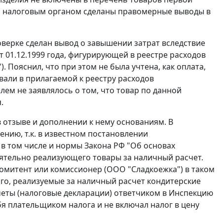
а, налоговым органом сделаны правомерные выводы в
оверке сделан вывод о завышении затрат вследствие
т 01.12.1999 года, фигурирующей в реестре расходов
 Пояснил, что при этом не была учтена, как оплата,
вали в прилагаемой к реестру расходов
лем не заявлялось о том, что товар по данной
.
 отзыве и дополнении к нему основаниям. В
нию, т.к. в известном
постановлении
 в том числе и нормы
Закона
РФ "Об основах
ятельно реализующего товары за наличный расчет.
комитент или комиссионер (ООО "Сладкоежка") в таком
го, реализуемые за наличный расчет кондитерские
четы (налоговые декларации) ответчиком в Инспекцию
бя плательщиком налога и не включал налог в цену